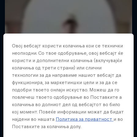
Овој вебсајт користи колачиња кои се технички
неопходни. Со твое одобрување, овој вебсајт ќе
користи и дополнителни колачиња (вклучувајќи
колачиња од трети страни) или слични
технологии за да направиме нашиот вебсајт да
функционира, за маркетиншки цели и за да се
подобри твоето онлајн искуство. Можеш да го
повлечеш твоето одобрување во Поставките а
колачиња во долниот дел од вебсајтот во било
кој момент. Повеќе информации можат да бидат
најдени во нашата
Политика за приватност
и во
Поставките за колачиња долу.