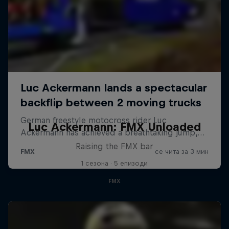
Luc Ackermann: FMX Unloaded
Raising the FMX bar
1 сезона · 5 епизоди
FMX