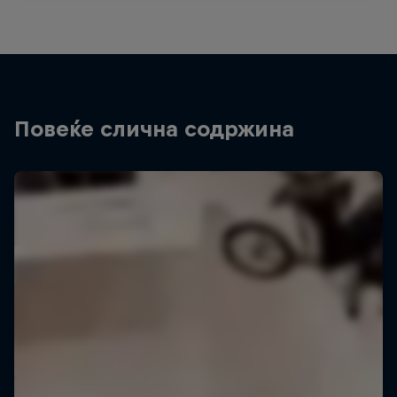
Повеќе слична содржина