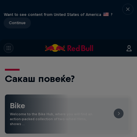
Want to see content from United States of America
?
Continue
Сакаш повеќе?
Bike
Welcome to the Bike Hub, where you will find an
action-packed collection of two-wheel films,
shows …