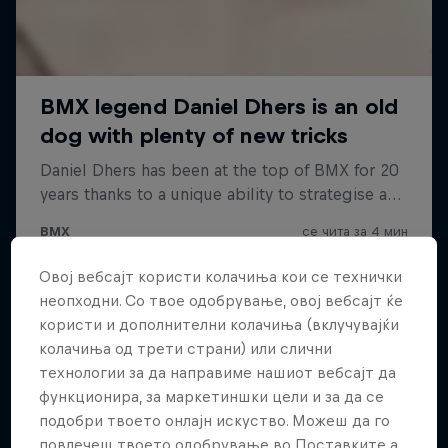
Овој вебсајт користи колачиња кои се технички
неопходни. Со твое одобрување, овој вебсајт ќе
користи и дополнителни колачиња (вклучувајќи
колачиња од трети страни) или слични
технологии за да направиме нашиот вебсајт да
функционира, за маркетиншки цели и за да се
подобри твоето онлајн искуство. Можеш да го
повлечеш твоето одобрување во Поставките а