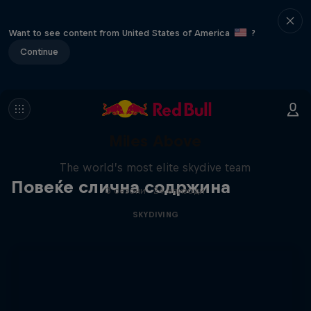
Want to see content from United States of America
?
Continue
Miles Above
The world’s most elite skydive team
Повеќе слична содржина
3 сезони · 24 епизоди
SKYDIVING