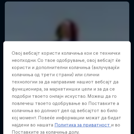
Овој вебсајт користи колачиња кои се технички
неопходни. Со твое одобрување, овој вебсајт ќе
користи и дополнителни колачиња (вклучувајќи
колачиња од трети страни) или слични
технологии за да направиме нашиот вебсајт да
функционира, за маркетиншки цели и за да се
подобри твоето онлајн искуство. Можеш да го
повлечеш твоето одобрување во Поставките а
колачиња во долниот дел од вебсајтот во било
кој момент. Повеќе информации можат да бидат
најдени во нашата
Политика за приватност
и во
Поставките за колачиња долу.