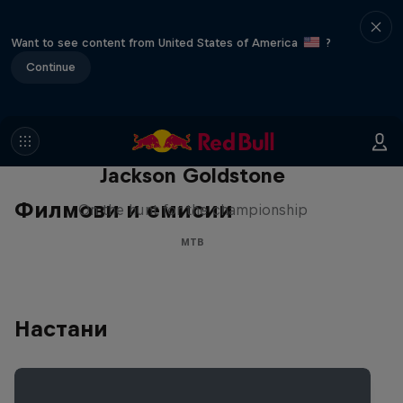
Want to see content from United States of America
?
Continue
The Search for Milliseconds:
Jackson Goldstone
Филмови и емисии
On the hunt for the championship
MTB
Настани