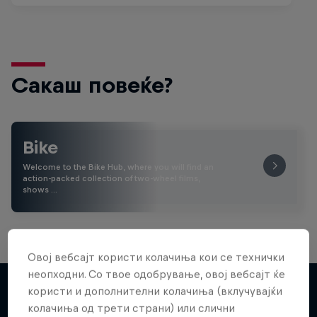
Сакаш повеќе?
Bike
Welcome to the Bike Hub, where you will find an
action-packed collection of two-wheel films,
shows …
Овој вебсајт користи колачиња кои се технички
неопходни. Со твое одобрување, овој вебсајт ќе
користи и дополнителни колачиња (вклучувајќи
колачиња од трети страни) или слични