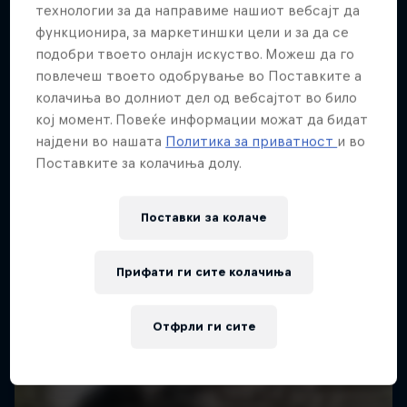
Повеќе слична содржина
технологии за да направиме нашиот вебсајт да
функционира, за маркетиншки цели и за да се
подобри твоето онлајн искуство. Можеш да го
повлечеш твоето одобрување во Поставките а
колачиња во долниот дел од вебсајтот во било
кој момент. Повеќе информации можат да бидат
најдени во нашата
Политика за приватност
и во
Поставките за колачиња долу.
Поставки за колачe
Прифати ги сите колачиња
Отфрли ги сите