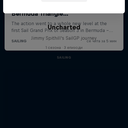
Uncharted
Jimmy Spithill's SailGP journey
1 сезона · 3 епизоди
SAILING