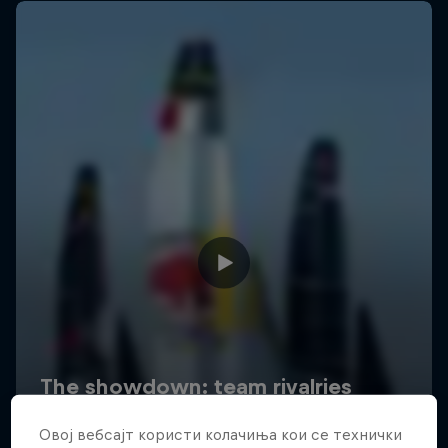
Овој вебсајт користи колачиња кои се технички