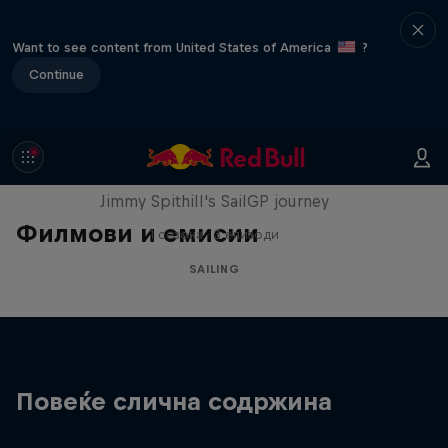
Want to see content from United States of America
?
Continue
Uncharted
Jimmy Spithill's SailGP journey
Филмови и емисии
1 сезона · 3 епизоди
SAILING
Повеќе слична содржина