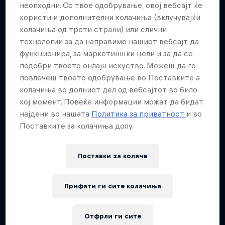
неопходни. Со твое одобрување, овој вебсајт ќе
користи и дополнителни колачиња (вклучувајќи
колачиња од трети страни) или слични
технологии за да направиме нашиот вебсајт да
функционира, за маркетиншки цели и за да се
подобри твоето онлајн искуство. Можеш да го
повлечеш твоето одобрување во Поставките а
колачиња во долниот дел од вебсајтот во било
кој момент. Повеќе информации можат да бидат
најдени во нашата
Политика за приватност
и во
Поставките за колачиња долу.
Поставки за колачe
Прифати ги сите колачиња
Отфрли ги сите