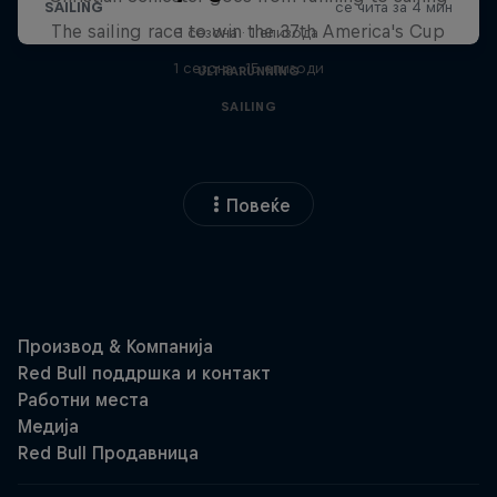
The sailing race to win the 37th America's Cup
1 сезона · 1 епизода
1 сезона · 15 епизоди
ULTRARUNNING
SAILING
Повеќе