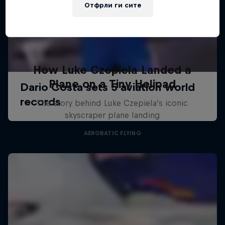
Отфрли ги сите
How Luke Czepiela Landed a
Plane on a Tiny Helipad
The story behind Luke Czepiela’s iconic
skyscraper plane landing
AEROBATIC FLYING