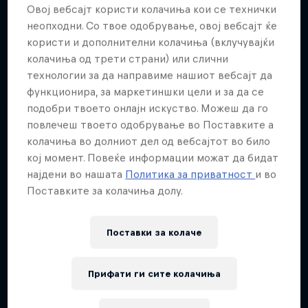
Овој вебсајт користи колачиња кои се технички
неопходни. Со твое одобрување, овој вебсајт ќе
користи и дополнителни колачиња (вклучувајќи
колачиња од трети страни) или слични
технологии за да направиме нашиот вебсајт да
функционира, за маркетиншки цели и за да се
подобри твоето онлајн искуство. Можеш да го
повлечеш твоето одобрување во Поставките а
колачиња во долниот дел од вебсајтот во било
кој момент. Повеќе информации можат да бидат
најдени во нашата
Политика за приватност
и во
Поставките за колачиња долу.
Поставки за колачe
Прифати ги сите колачиња