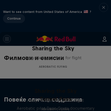
Want to see content from United States of America
?
Continue
Sharing the Sky
Филмови и емисии
Andy Hediger's fight for flight
AEROBATIC FLYING
Sharing the Sky
Tunnel Pass
Повеќе слична содржина
Andy Hediger's fight for flight
Aerobatic pilot Dario Costa documentary
AEROBATIC FLYING