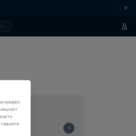
лучувајќи
е нашиот
твоето
ставките
е