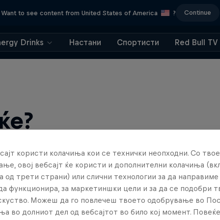
Continue
Want to see content from United States of America
?
nergy Drinks
Настани
Спортисти
Red Bull TV
ќе?
сајт користи колачиња кои се технички неопходни. Со твое
ње, овој вебсајт ќе користи и дополнителни колачиња (вк
а од трети страни) или слични технологии за да направим
да функционира, за маркетиншки цели и за да се подобри 
искуство. Можеш да го повлечеш твоето одобрување во По
ња во долниот дел од вебсајтот во било кој момент. Повеќ
find an action-packed collection of two-wheel films, shows …