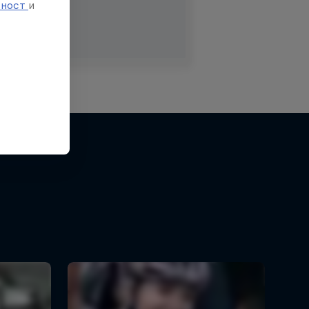
тност
и