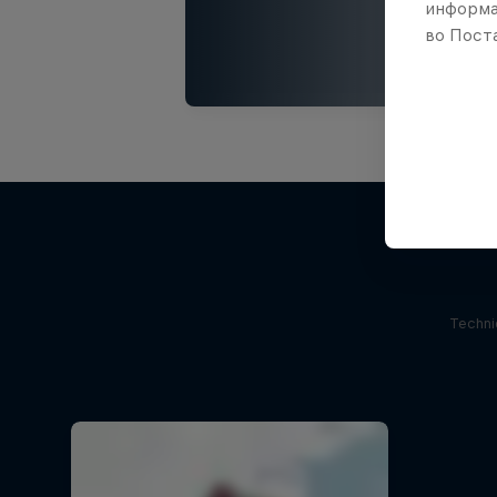
информа
во Поста
Techni