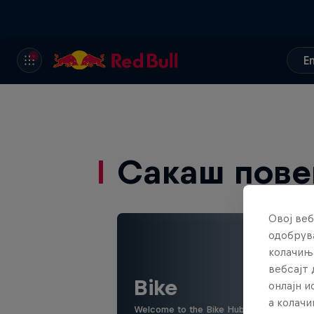
E
Сакаш пове
Овој веб
одобрува
колачињ
вебсајт 
Bike
онлајн 
а колачи
Welcome to the Bike Hub, where you will 