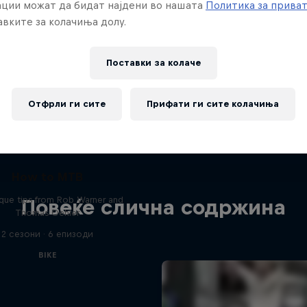
ции можат да бидат најдени во нашата
Политика за прива
вките за колачиња долу.
Поставки за колачe
Отфрли ги сите
Прифати ги сите колачиња
How to MTB
que tips from Rob Warner and
Повеќе слична содржина
Thomas Oehler
2 сезони · 6 епизоди
BIKE