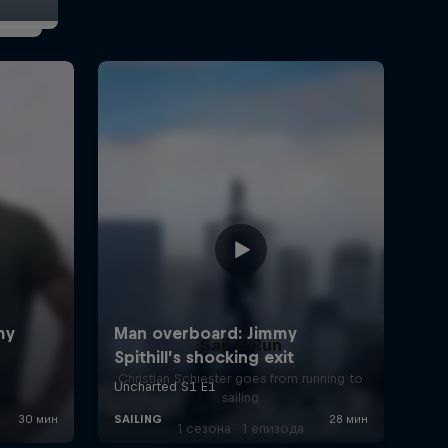
Sail & Run
Christian Schiester goes from running to
sailing
1 сезона · 1 епизода