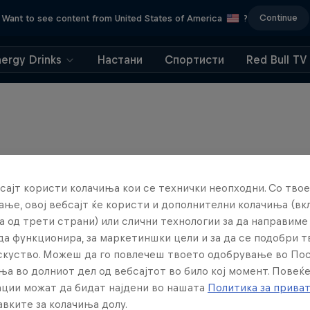
Continue
Want to see content from United States of America
?
nergy Drinks
Настани
Спортисти
Red Bull TV
сајт користи колачиња кои се технички неопходни. Со твое
ње, овој вебсајт ќе користи и дополнителни колачиња (вк
а од трети страни) или слични технологии за да направим
да функционира, за маркетиншки цели и за да се подобри 
искуство. Можеш да го повлечеш твоето одобрување во По
ња во долниот дел од вебсајтот во било кој момент. Повеќ
ции можат да бидат најдени во нашата
Политика за прива
вките за колачиња долу.