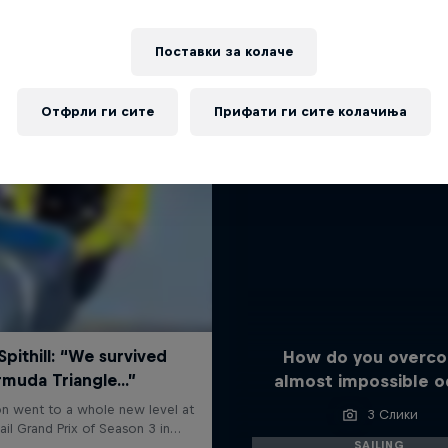
Повеќе слична содржина
Поставки за колачe
Отфрли ги сите
Прифати ги сите колачиња
How do you overc
almost impossible o
3 Слики
SAILING