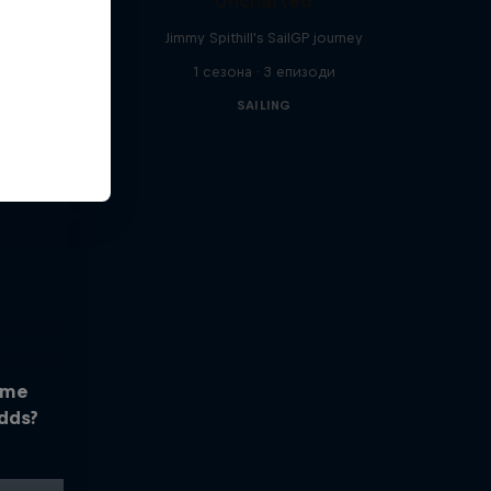
Uncharted
Jimmy Spithill's SailGP journey
1 сезона · 3 епизоди
SAILING
ome
dds?