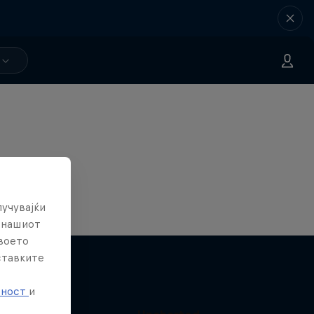
лучувајќи
е нашиот
твоето
ставките
е
тност
и