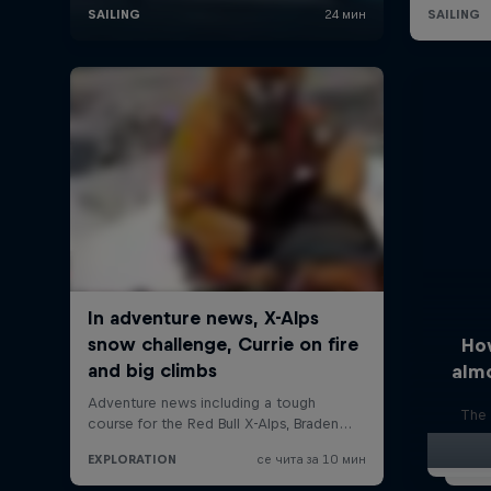
Ho
alm
The 