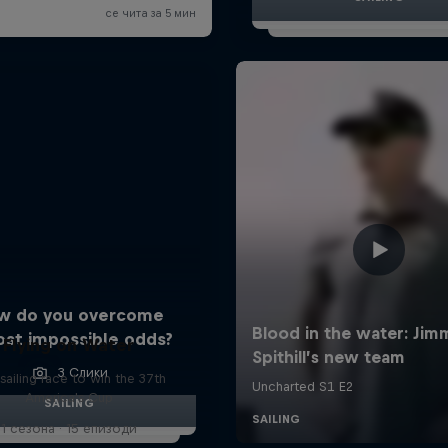
w do you overcome
ost impossible odds?
Flying on Water
3 Слики
sailing race to win the 37th
America's Cup
SAILING
1 сезона · 15 епизоди