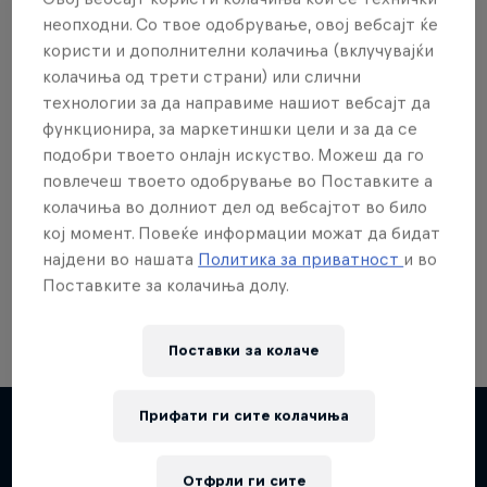
неопходни. Со твое одобрување, овој вебсајт ќе
користи и дополнителни колачиња (вклучувајќи
колачиња од трети страни) или слични
технологии за да направиме нашиот вебсајт да
Сакаш повеќе?
функционира, за маркетиншки цели и за да се
подобри твоето онлајн искуство. Можеш да го
повлечеш твоето одобрување во Поставките а
колачиња во долниот дел од вебсајтот во било
Red Bull Motorsports
кој момент. Повеќе информации можат да бидат
најдени во нашата
Политика за приватност
и во
On track and off road, on two wheels or four - this
is your home for Red Bull Motorsports. Watch …
Поставките за колачиња долу.
Поставки за колачe
F1 Car Returns to India
Прифати ги сите колачиња
The 2012 Indian GP-winning car in action at
Chasing RB7
Повеќе слична содржина
Отфрли ги сите
Buddh