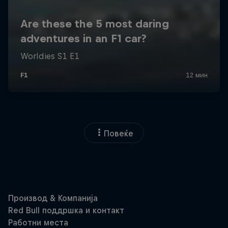
Повеќе