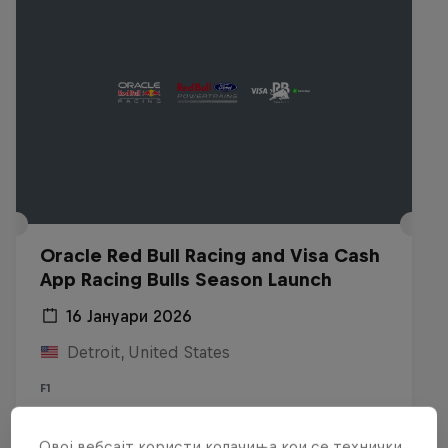
Oracle Red Bull Racing and Visa Cash
App Racing Bulls Season Launch
16 Јануари 2026
Detroit, United States
F1
Гледај реприза
Овој вебсајт користи колачиња кои се технички