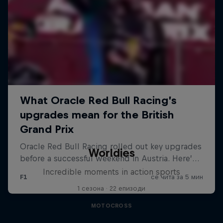
Worldies
Incredible moments in action sports
1 сезона · 22 епизоди
MOTOCROSS