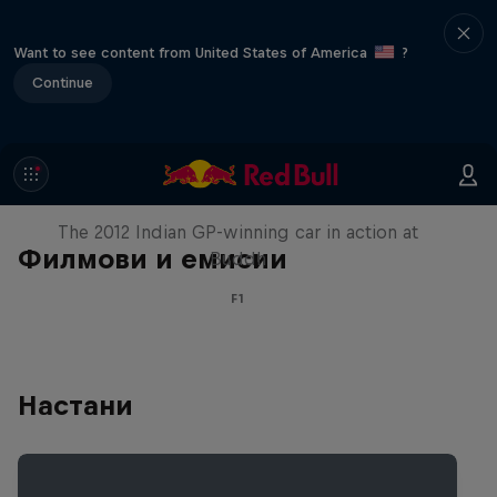
Want to see content from United States of America
?
Continue
F1 Car Returns to India
The 2012 Indian GP-winning car in action at
Филмови и емисии
Buddh
F1
Настани