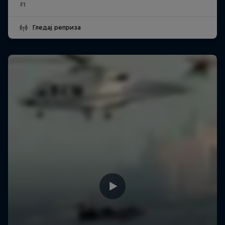
F1
Гледај реприза