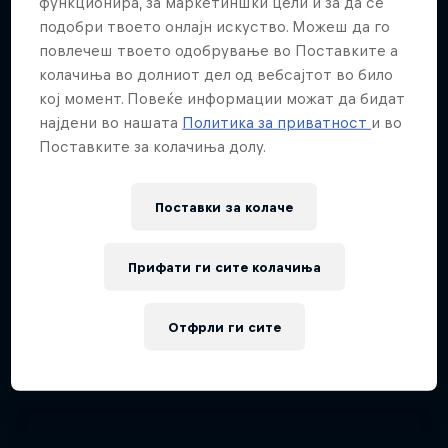
функционира, за маркетиншки цели и за да се
подобри твоето онлајн искуство. Можеш да го
повлечеш твоето одобрување во Поставките а
колачиња во долниот дел од вебсајтот во било
кој момент. Повеќе информации можат да бидат
најдени во нашата
Политика за приватност
и во
Поставките за колачиња долу.
Поставки за колачe
Red Bull Illume: Playground and
Sequence shots
Прифати ги сите колачиња
10 Слики
SURFING
Отфрли ги сите