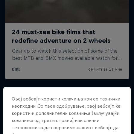
Овој вебсајт користи колачиња кои се технички
неопходни. Со твое одобрување, овој вебсајт ќе
користи и дополнителни колачиња (вклучувајќи
колачиња од трети страни) или слични
технологии за да направиме нашиот вебсајт да