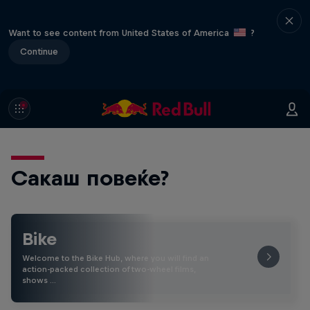
Want to see content from United States of America
?
Continue
Сакаш повеќе?
Bike
Welcome to the Bike Hub, where you will find an
action-packed collection of two-wheel films,
shows …