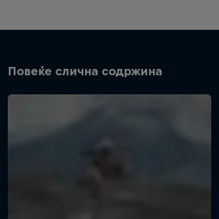
Повеќе слична содржина