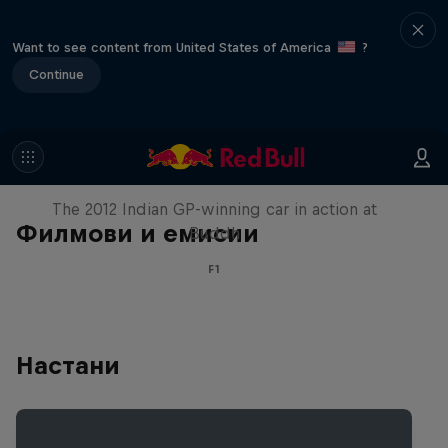
Want to see content from United States of America
?
Continue
F1 Car Returns to India
The 2012 Indian GP-winning car in action at
Филмови и емисии
Buddh
F1
Настани