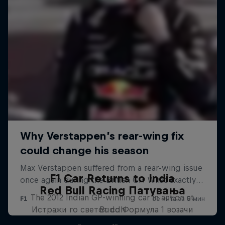
F1 Car Returns to India
Red Bull Racing Патувања
The 2012 Indian GP-winning car in action at
Истражи го светот со Формула 1 возачи
Buddh