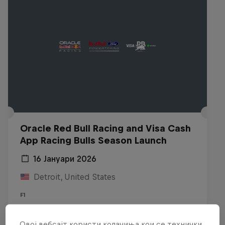
Oracle Red Bull Racing and Visa Cash
App Racing Bulls Season Launch
16 Јануари 2026
Detroit, United States
F1
Гледај реприза
Овој вебсајт користи колачиња кои се технички