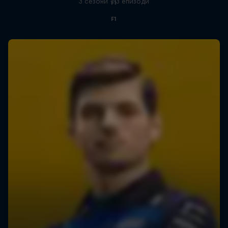
3 сезони · 13 епизоди
F1
F1