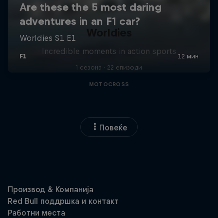
Worldies
Incredible moments in action sports
1 сезона · 22 епизоди
MOTOCROSS
Повеќе