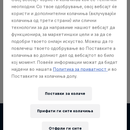
неопходни. Со твое одобрување, овој вебсајт ќе
користи и дополнителни колачиња (вклучувајќи
колачиња од трети страни) или слични
технологии за да направиме нашиот вебсајт да
Сакаш повеќе?
функционира, за маркетиншки цели и за да се
подобри твоето онлајн искуство. Можеш да го
повлечеш твоето одобрување во Поставките а
колачиња во долниот дел од вебсајтот во било
Red Bull Motorsports
кој момент. Повеќе информации можат да бидат
најдени во нашата
Политика за приватност
и во
On track and off road, on two wheels or four - this
is your home for Red Bull Motorsports. Watch …
Поставките за колачиња долу.
Поставки за колачe
Прифати ги сите колачиња
Повеќе слична содржина
Отфрли ги сите