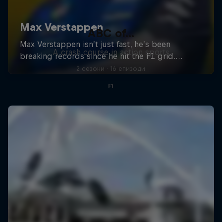
ABC of...
A crash course in action sports
2 сезони · 16 епизоди
F1