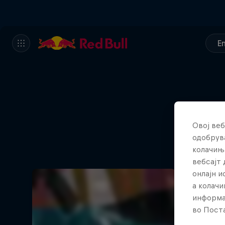
E
Овој веб
одобрува
колачињ
вебсајт 
онлајн 
а колачи
информа
во Поста