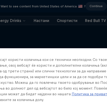
Continue
Want to see content from United States of America
?
nergy Drinks
Настани
Спортисти
Red Bull TV
сајт користи колачиња кои се технички неопходни. Со твое
Повеќе слична содржина
ње, овој вебсајт ќе користи и дополнителни колачиња (вк
а од трети страни) или слични технологии за да направим
да функционира, за маркетиншки цели и за да се подобри 
искуство. Можеш да го повлечеш твоето одобрување во По
ња во долниот дел од вебсајтот во било кој момент. Повеќ
ции можат да бидат најдени во нашата
Политика за прива
вките за колачиња долу.