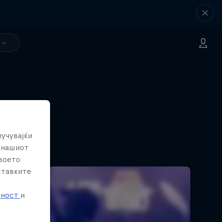
лучувајќи
е нашиот
твоето
ставките
е
тност
и