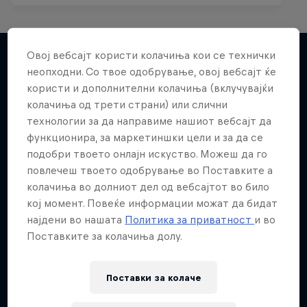
Овој вебсајт користи колачиња кои се технички
неопходни. Со твое одобрување, овој вебсајт ќе
Повеќе слична содржина
користи и дополнителни колачиња (вклучувајќи
колачиња од трети страни) или слични
технологии за да направиме нашиот вебсајт да
функционира, за маркетиншки цели и за да се
подобри твоето онлајн искуство. Можеш да го
повлечеш твоето одобрување во Поставките а
колачиња во долниот дел од вебсајтот во било
кој момент. Повеќе информации можат да бидат
најдени во нашата
Политика за приватност
и во
Поставките за колачиња долу.
Поставки за колачe