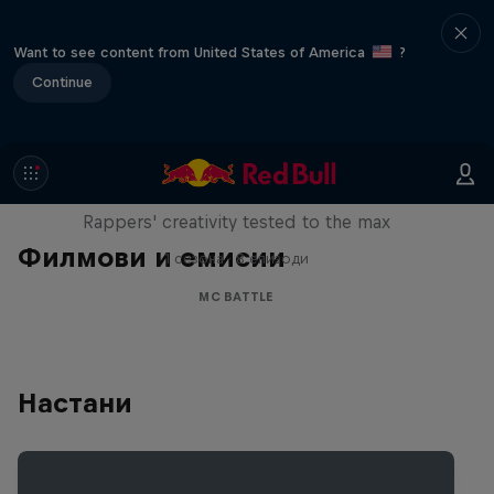
Want to see content from United States of America
?
Continue
Red Bull Mic Flex
Rappers' creativity tested to the max
Филмови и емисии
1 сезона · 8 епизоди
MC BATTLE
Настани