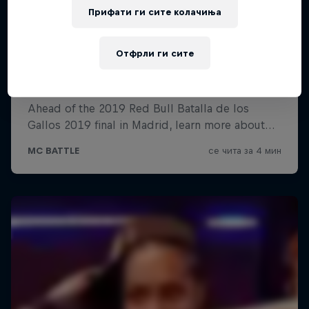
Прифати ги сите колачиња
Отфрли ги сите