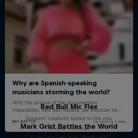
Red Bull Mic Flex
Rappers' creativity tested to the max
Mark Grist Battles the World
1 сезона · 8 епизоди
Imparables: Red Bull Batalla
A war of words in the Philippines