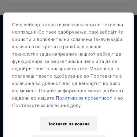
Овој вебсајт користи колачиња кои се технички
неопходни. Со твое одобрување, овој вебсајт ќе
Повеќе слична содржина
користи и дополнителни колачиња (вклучувајќи
колачиња од трети страни) или слични
технологии за да направиме нашиот вебсајт да
функционира, за маркетиншки цели и за да се
подобри твоето онлајн искуство. Можеш да го
повлечеш твоето одобрување во Поставките а
колачиња во долниот дел од вебсајтот во било
кој момент. Повеќе информации можат да бидат
најдени во нашата
Политика за приватност
и во
Поставките за колачиња долу.
Поставки за колачe