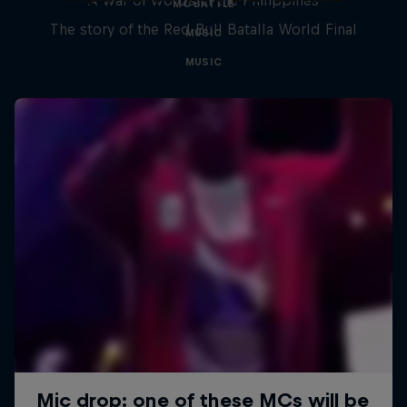
MC BATTLE
The story of the Red Bull Batalla World Final
MUSIC
MUSIC