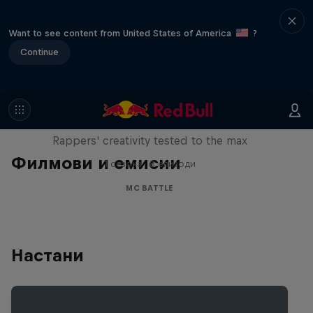
Want to see content from United States of America
?
Continue
Red Bull Mic Flex
Rappers' creativity tested to the max
Филмови и емисии
1 сезона · 8 епизоди
MC BATTLE
Настани