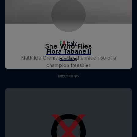
She Who Flies
Mathilde Gremaud: the dramatic rise of a
champion freeskier
FREESKIING