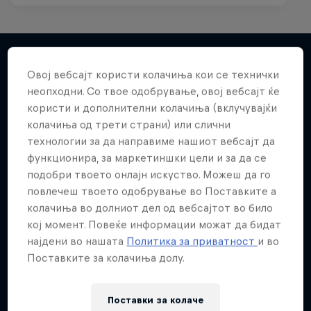
Abstract
Овој вебсајт користи колачиња кои се технички
Повеќе слична содржина
неопходни. Со твое одобрување, овој вебсајт ќе
A Freeski Exhibition
користи и дополнителни колачиња (вклучувајќи
FREESKIING
колачиња од трети страни) или слични
технологии за да направиме нашиот вебсајт да
функционира, за маркетиншки цели и за да се
подобри твоето онлајн искуство. Можеш да го
повлечеш твоето одобрување во Поставките а
колачиња во долниот дел од вебсајтот во било
кој момент. Повеќе информации можат да бидат
најдени во нашата
Политика за приватност
и во
Поставките за колачиња долу.
Поставки за колачe