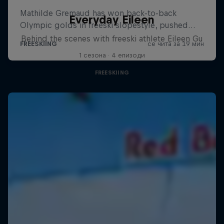
Everyday Eileen
Behind the scenes with freeski athlete Eileen Gu
1 сезона · 4 епизоди
FREESKIING