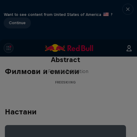
Want to see content from United States of America
?
Continue
Abstract
Филмови и емисии
A Freeski Exhibition
FREESKIING
Настани