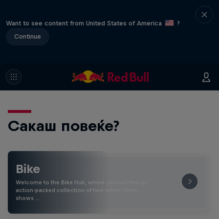
Want to see content from United States of America
?
Continue
Сакаш повеќе?
Bike
Welcome to the Bike Hub, where you will find an
action-packed collection of two-wheel films,
shows …