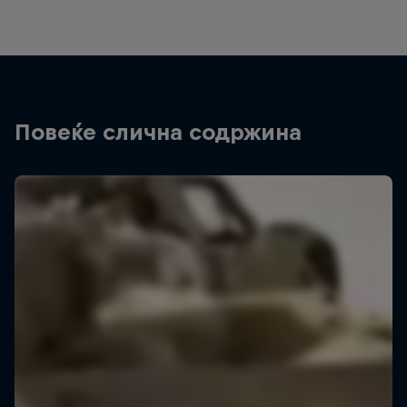
Повеќе слична содржина