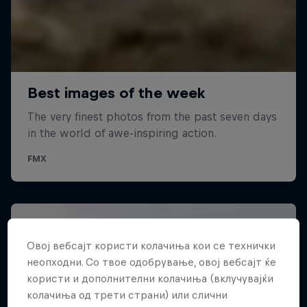
Овој вебсајт користи колачиња кои се технички
неопходни. Со твое одобрување, овој вебсајт ќе
користи и дополнителни колачиња (вклучувајќи
колачиња од трети страни) или слични