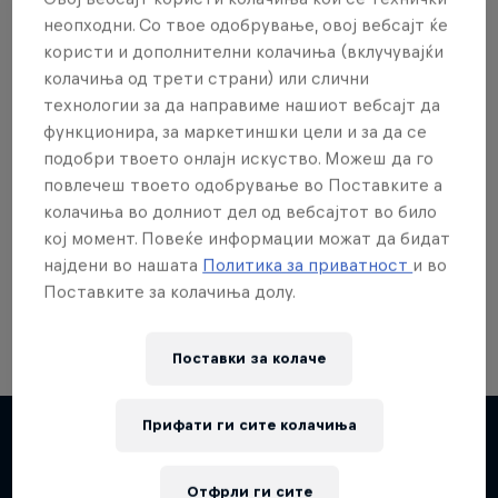
неопходни. Со твое одобрување, овој вебсајт ќе
користи и дополнителни колачиња (вклучувајќи
колачиња од трети страни) или слични
технологии за да направиме нашиот вебсајт да
Сакаш повеќе?
функционира, за маркетиншки цели и за да се
подобри твоето онлајн искуство. Можеш да го
повлечеш твоето одобрување во Поставките а
колачиња во долниот дел од вебсајтот во било
Red Bull Motorsports
кој момент. Повеќе информации можат да бидат
најдени во нашата
Политика за приватност
и во
On track and off road, on two wheels or four - this
is your home for Red Bull Motorsports. Watch …
Поставките за колачиња долу.
Поставки за колачe
F1 Car Returns to India
Прифати ги сите колачиња
The 2012 Indian GP-winning car in action at
Повеќе слична содржина
Отфрли ги сите
Buddh