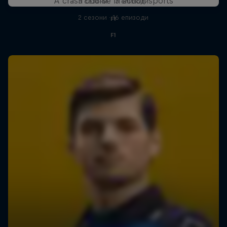
A crash course in action sports
3 сезони · 13 епизоди
2 сезони · 16 епизоди
F1
F1