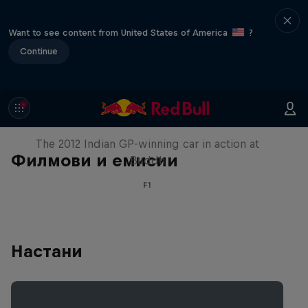
Want to see content from United States of America
?
Continue
F1 Car Returns to India
The 2012 Indian GP-winning car in action at
Филмови и емисии
Buddh
F1
Настани