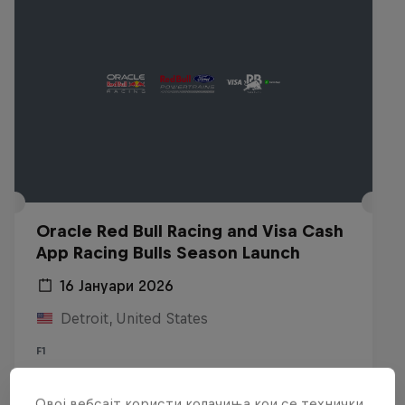
Oracle Red Bull Racing and Visa Cash
App Racing Bulls Season Launch
16 Јануари 2026
Detroit, United States
F1
Гледај реприза
Овој вебсајт користи колачиња кои се технички