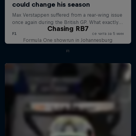
Chasing RB7
Formula One showrun in Johannesburg
F1