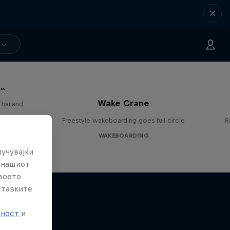
ok
Wake Crane
Thailand
Freestyle wakeboarding goes full circle
R
WAKEBOARDING
лучувајќи
е нашиот
твоето
ставките
е
тност
и