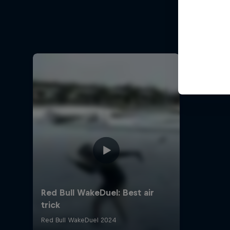
W
Let 