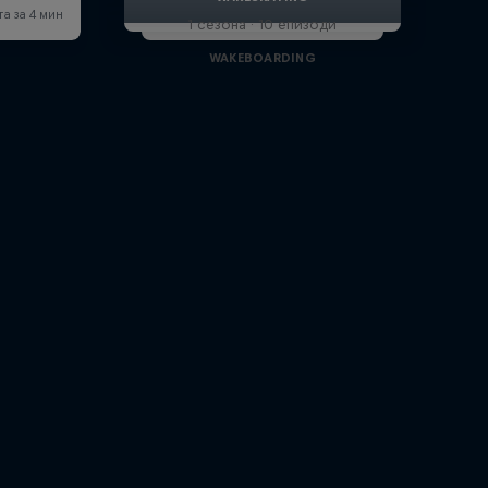
1 сезона · 10 епизоди
WAKEBOARDING