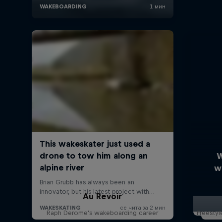
W
w
Au Revoir
Raph Derome's wakeboarding career
Freestyl