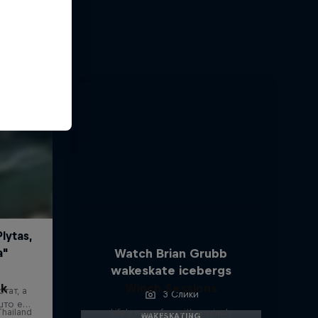
Watch Brian Grubb
wakeskate icebergs
ok
Winch Sessions
3 Слики
Thailand
Life's more fun with a winch
WAKESKATING