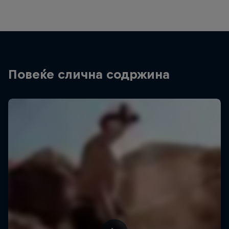
Повеќе слична содржина