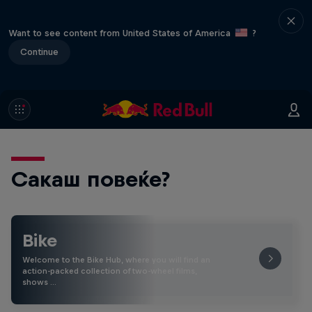
Want to see content from United States of America
?
Continue
Сакаш повеќе?
Bike
Welcome to the Bike Hub, where you will find an
action-packed collection of two-wheel films,
shows …