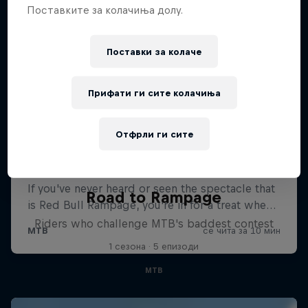
Поставките за колачиња долу.
Поставки за колачe
Прифати ги сите колачиња
Отфрли ги сите
Road to Rampage
Riders who challenge MTB's baddest contest
1 сезона · 5 епизоди
MTB