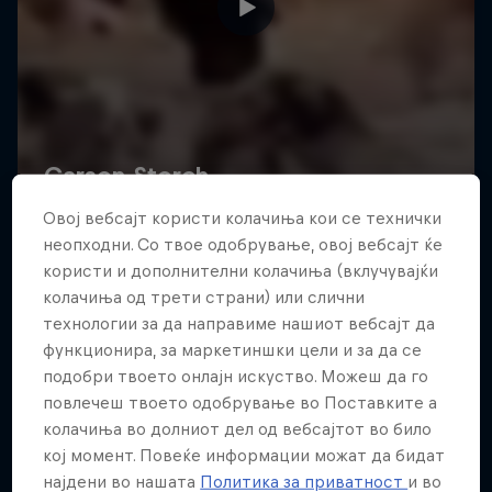
Овој вебсајт користи колачиња кои се технички
неопходни. Со твое одобрување, овој вебсајт ќе
користи и дополнителни колачиња (вклучувајќи
колачиња од трети страни) или слични
технологии за да направиме нашиот вебсајт да
функционира, за маркетиншки цели и за да се
подобри твоето онлајн искуство. Можеш да го
повлечеш твоето одобрување во Поставките а
колачиња во долниот дел од вебсајтот во било
кој момент. Повеќе информации можат да бидат
најдени во нашата
Политика за приватност
и во