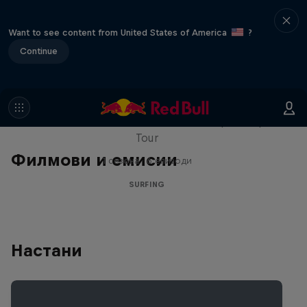
Want to see content from United States of America
?
Continue
WSL Replay
The latest action from the WSL Championship
Tour
Филмови и емисии
1 сезона · 6 епизоди
SURFING
Настани