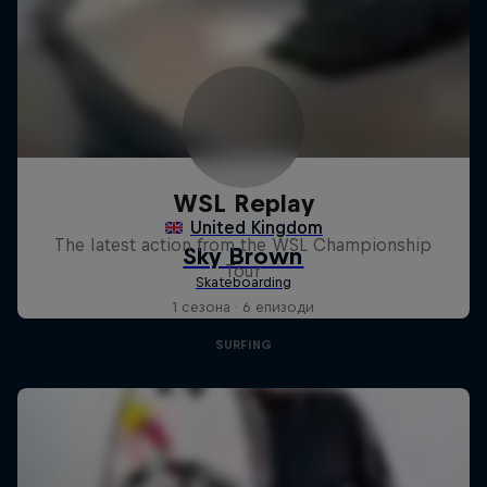
WSL Replay
The latest action from the WSL Championship
Tour
1 сезона · 6 епизоди
SURFING