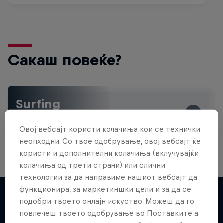
Сакаш повеќе?
Surfing
Welcome to the Surf Hub, where you will find a rip-
roaring collection of surf films, shows and …
Овој вебсајт користи колачиња кои се технички
неопходни. Со твое одобрување, овој вебсајт ќе
користи и дополнителни колачиња (вклучувајќи
колачиња од трети страни) или слични
технологии за да направиме нашиот вебсајт да
функционира, за маркетиншки цели и за да се
подобри твоето онлајн искуство. Можеш да го
повлечеш твоето одобрување во Поставките а
Повеќе слична содржина