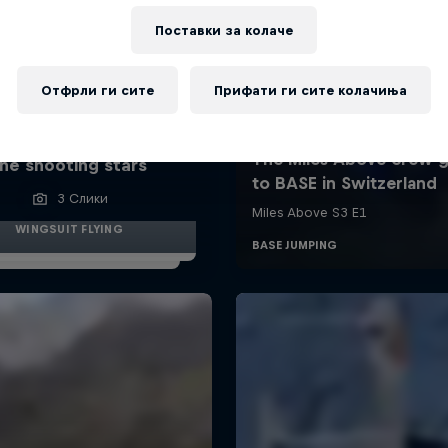
Поставки за колачe
Отфрли ги сите
Прифати ги сите колачиња
 these guys fly among
he shooting stars
3 Слики
WINGSUIT FLYING