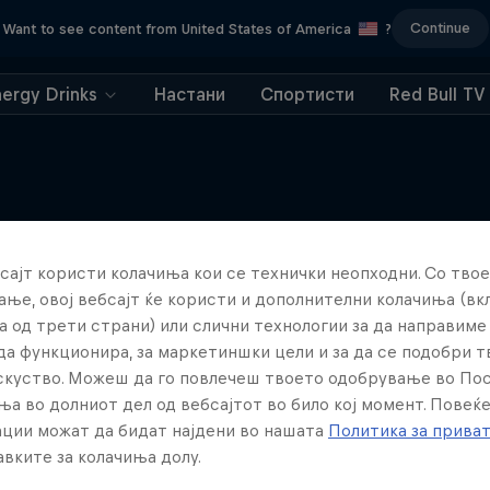
Continue
Want to see content from United States of America
?
nergy Drinks
Настани
Спортисти
Red Bull TV
сајт користи колачиња кои се технички неопходни. Со твое
Повеќе слична содржина
ње, овој вебсајт ќе користи и дополнителни колачиња (вк
а од трети страни) или слични технологии за да направим
да функционира, за маркетиншки цели и за да се подобри 
искуство. Можеш да го повлечеш твоето одобрување во По
ња во долниот дел од вебсајтот во било кој момент. Повеќ
ции можат да бидат најдени во нашата
Политика за прива
вките за колачиња долу.