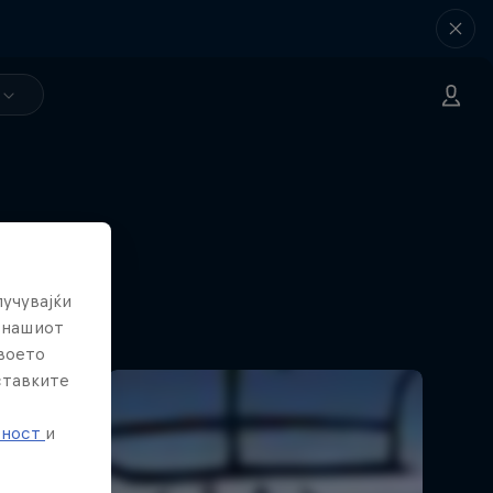
лучувајќи
е нашиот
твоето
ставките
е
тност
и