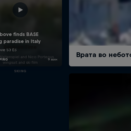
Bang on Time
altenspiel and Nico Porteous
wingsuit and ski film
SKIING