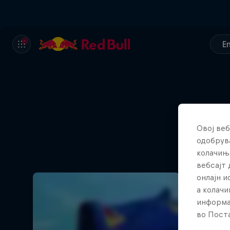
E
Овој веб
одобрува
колачињ
вебсајт 
онлајн 
а колачи
информа
во Поста