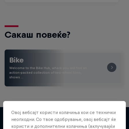
Сакаш повеќе?
Bike
Welcome to the Bike Hub, where you will find an
action-packed collection of two-wheel films,
shows …
Овој вебсајт користи колачиња кои се технички
неопходни. Со твое одобрување, овој вебсајт ќе
користи и дополнителни колачиња (вклучувајќи