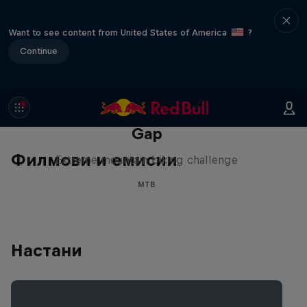
Want to see content from United States of America
?
Continue
Matt Jones: The Impossible
Gap
Филмови и емисии
Extreme mountain biking challenge
MTB
Настани