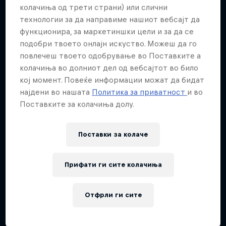
Повеќе слична содржина
колачиња од трети страни) или слични
технологии за да направиме нашиот вебсајт да
функционира, за маркетиншки цели и за да се
подобри твоето онлајн искуство. Можеш да го
повлечеш твоето одобрување во Поставките а
колачиња во долниот дел од вебсајтот во било
кој момент. Повеќе информации можат да бидат
најдени во нашата
Политика за приватност
и во
Поставките за колачиња долу.
Поставки за колачe
Прифати ги сите колачиња
Отфрли ги сите