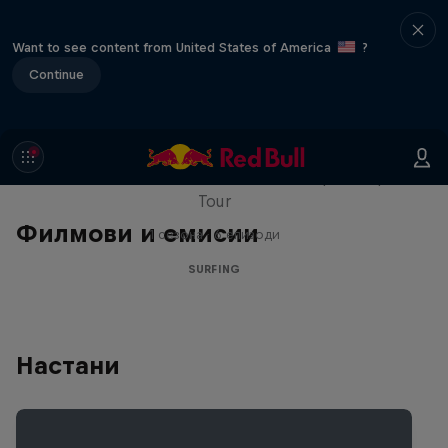
Want to see content from United States of America
?
Continue
WSL Replay
The latest action from the WSL Championship
Tour
Филмови и емисии
1 сезона · 6 епизоди
SURFING
Настани