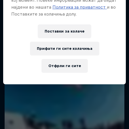
најдени во нашата
Политика за приватност
и во
1 сезона · 6 епизоди
SURFING
Поставките за колачиња долу.
SURFING
Поставки за колачe
Прифати ги сите колачиња
Отфрли ги сите