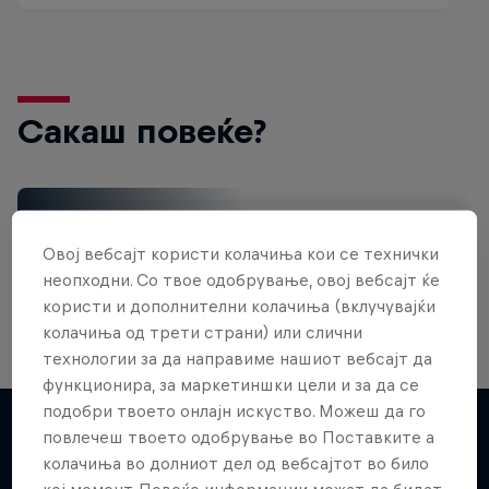
Сакаш повеќе?
Surfing
Овој вебсајт користи колачиња кои се технички
Welcome to the Surf Hub, where you will find a rip-
roaring collection of surf films, shows and …
неопходни. Со твое одобрување, овој вебсајт ќе
користи и дополнителни колачиња (вклучувајќи
колачиња од трети страни) или слични
технологии за да направиме нашиот вебсајт да
Inside Pro Surfing
функционира, за маркетиншки цели и за да се
подобри твоето онлајн искуство. Можеш да го
WSL Replay
Come backstage on the 2025 WSL
повлечеш твоето одобрување во Поставките а
Championship Tour
The latest action from the WSL Championship
колачиња во долниот дел од вебсајтот во било
Повеќе слична содржина
Tour
2 сезони · 18 епизоди
кој момент. Повеќе информации можат да бидат