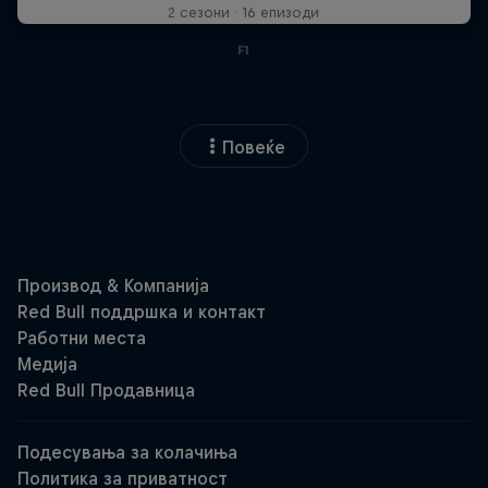
2 сезони · 16 епизоди
F1
Повеќе