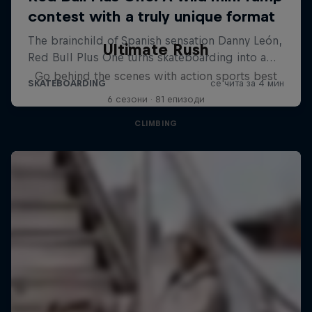
Ultimate Rush
Go behind the scenes with action sports best
6 сезони · 81 епизоди
CLIMBING