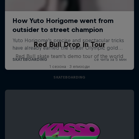
Red Bull Drop In Tour
Red Bull skate team's demo tour of the world
1 сезона · 3 епизоди
SKATEBOARDING