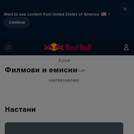
Want to see content from United States of America
?
Continue
Skate Tales
Discover the world of skate with Madars
Apse
Филмови и емисии
5 сезони · 27 епизоди
SKATEBOARDING
Настани