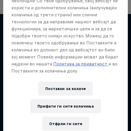
неопходни. Со твое одобрување, овој вебсајт ќе
користи и дополнителни колачиња (вклучувајќи
колачиња од трети страни) или слични
Skate Tales
технологии за да направиме нашиот вебсајт да
функционира, за маркетиншки цели и за да се
Discover the world of skate with Madars Apse
подобри твоето онлајн искуство. Можеш да го
Повеќе слична содржина
5 сезони · 27 епизоди
повлечеш твоето одобрување во Поставките а
колачиња во долниот дел од вебсајтот во било
SKATEBOARDING
кој момент. Повеќе информации можат да бидат
најдени во нашата
Политика за приватност
и во
Поставките за колачиња долу.
Поставки за колачe
Прифати ги сите колачиња
Отфрли ги сите