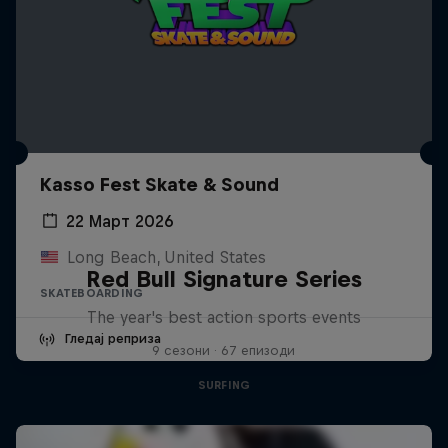
Kasso Fest Skate & Sound
22 Март 2026
Long Beach, United States
Red Bull Signature Series
SKATEBOARDING
The year's best action sports events
Гледај реприза
9 сезони · 67 епизоди
SURFING