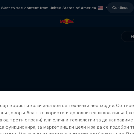
Continue
Want to see content from United States of America
?
сајт користи колачиња кои се технички неопходни. Со твое
ње, овој вебсајт ќе користи и дополнителни колачиња (вк
а од трети страни) или слични технологии за да направим
да функционира, за маркетиншки цели и за да се подобри 