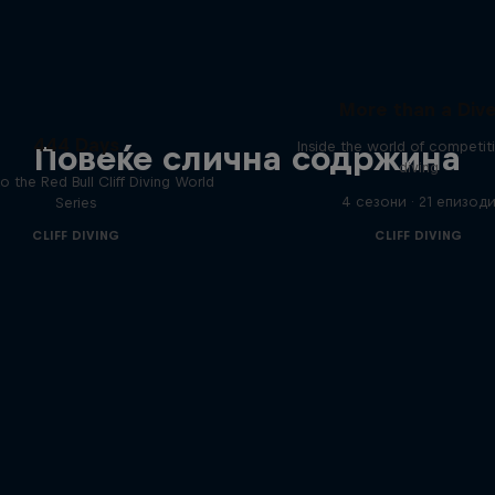
More than a Div
444 Days
Inside the world of competitiv
Повеќе слична содржина
diving
to the Red Bull Cliff Diving World
4 сезони · 21 епизод
Series
CLIFF DIVING
CLIFF DIVING