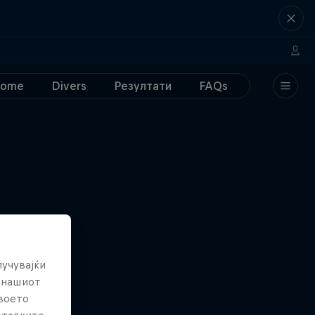
Home
Divers
Резултати
FAQs
лучувајќи
е нашиот
твоето