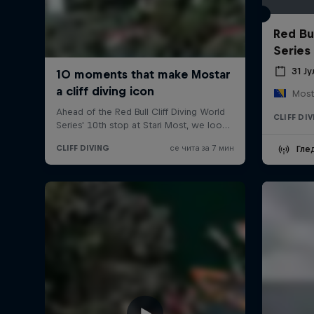
Red Bul
Series
31 Ј
Most
CLIFF DI
Гле