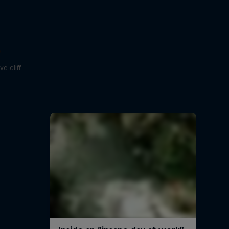
e
e cliff
и