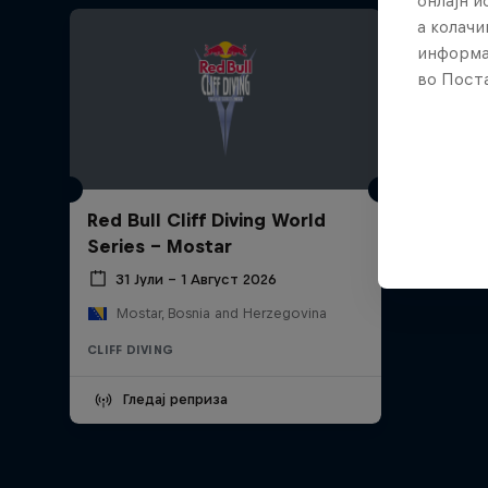
онлајн 
а колачи
информа
во Поста
Red Bull Cliff Diving World
Series - Mostar
31 Јули – 1 Август 2026
Mostar, Bosnia and Herzegovina
CLIFF DIVING
Гледај реприза