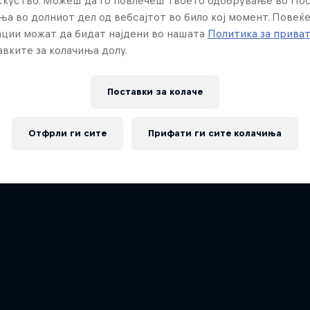
искуство. Можеш да го повлечеш твоето одобрување во По
ња во долниот дел од вебсајтот во било кој момент. Повеќ
ции можат да бидат најдени во нашата
Политика за прива
вките за колачиња долу.
Поставки за колачe
Отфрли ги сите
Прифати ги сите колачиња