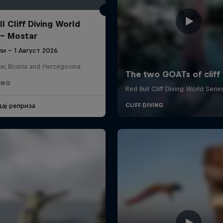
l Cliff Diving World
 - Mostar
ули – 1 Август 2026
ar, Bosnia and Herzegovina
VING
дај реприза