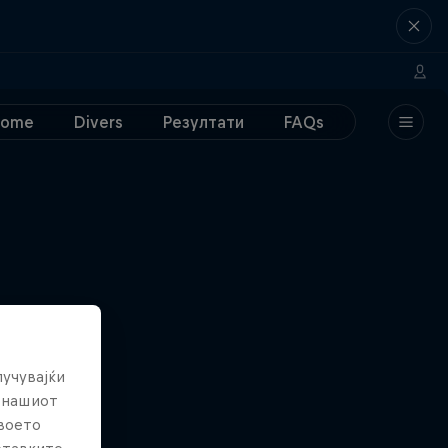
Home
Divers
Резултати
FAQs
лучувајќи
е нашиот
твоето