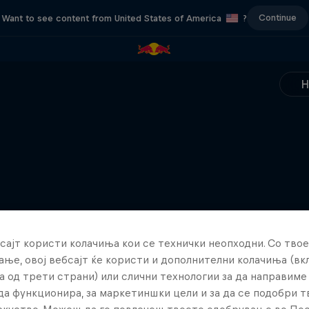
Continue
Want to see content from United States of America
?
сајт користи колачиња кои се технички неопходни. Со твое
ње, овој вебсајт ќе користи и дополнителни колачиња (вк
а од трети страни) или слични технологии за да направим
да функционира, за маркетиншки цели и за да се подобри 