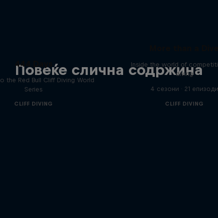
More than a Div
444 Days
Inside the world of competitiv
Повеќе слична содржина
diving
to the Red Bull Cliff Diving World
4 сезони · 21 епизод
Series
CLIFF DIVING
CLIFF DIVING