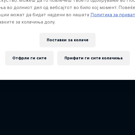
искуство. Можеш да го повлечеш твоето одобрување во По
ња во долниот дел од вебсајтот во било кој момент. Повеќ
ции можат да бидат најдени во нашата
Политика за прива
вките за колачиња долу.
Поставки за колачe
Отфрли ги сите
Прифати ги сите колачиња