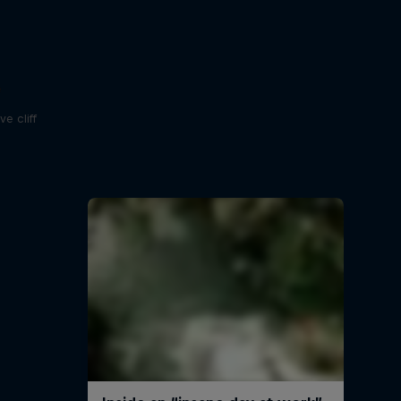
e
e cliff
и