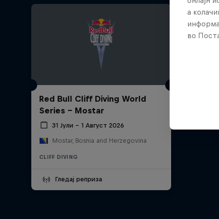
онлајн 
а колачи
информа
во Поста
Red Bull Cliff Diving World
Series - Mostar
31 Јули – 1 Август 2026
Mostar, Bosnia and Herzegovina
CLIFF DIVING
Гледај реприза