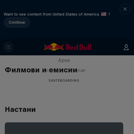
Want to see content from United States of America
?
Continue
Skate Tales
Discover the world of skate with Madars
Apse
Филмови и емисии
5 сезони · 27 епизоди
SKATEBOARDING
Настани