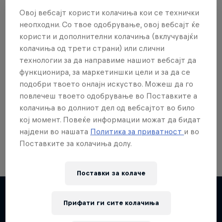
Овој вебсајт користи колачиња кои се технички
неопходни. Со твое одобрување, овој вебсајт ќе
користи и дополнителни колачиња (вклучувајќи
колачиња од трети страни) или слични
Сакаш повеќе?
технологии за да направиме нашиот вебсајт да
функционира, за маркетиншки цели и за да се
подобри твоето онлајн искуство. Можеш да го
повлечеш твоето одобрување во Поставките а
Skateboarding
колачиња во долниот дел од вебсајтот во било
Welcome to the Red Bull Skateboarding hub, your
кој момент. Повеќе информации можат да бидат
source for skateboarding news, videos, rider …
најдени во нашата
Политика за приватност
и во
Поставките за колачиња долу.
Поставки за колачe
Прифати ги сите колачиња
Повеќе слична содржина