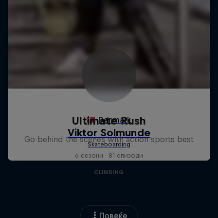
Ultimate Rush
Go behind the scenes with action sports best
6 сезони · 81 епизоди
CLIMBING
Повеќе