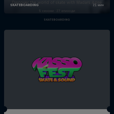
Discover the world of skate with Madars Apse
5 сезони · 27 епизоди
SKATEBOARDING