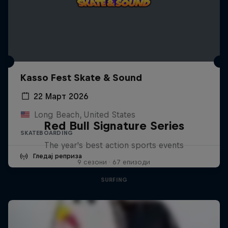
Kasso Fest Skate & Sound
22 Март 2026
Long Beach, United States
Red Bull Signature Series
SKATEBOARDING
The year's best action sports events
Гледај реприза
9 сезони · 67 епизоди
SURFING