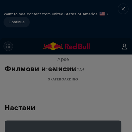
Want to see content from United States of America
?
Continue
Skate Tales
Discover the world of skate with Madars
Apse
Филмови и емисии
5 сезони · 27 епизоди
SKATEBOARDING
Настани