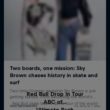
Red Bull Drop In Tour
ABC of...
Red Bull skate team's demo tour of the world
Ultimate Rush