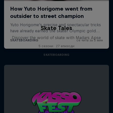
Skate Tales
Discover the world of skate with Madars Apse
5 сезони · 27 епизоди
SKATEBOARDING