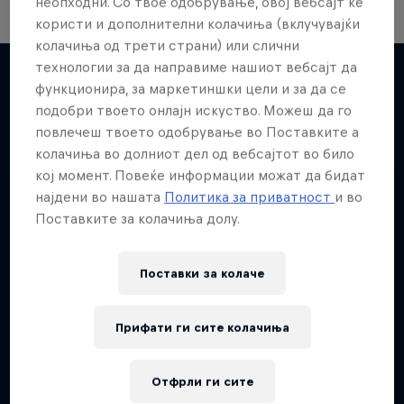
неопходни. Со твое одобрување, овој вебсајт ќе
користи и дополнителни колачиња (вклучувајќи
колачиња од трети страни) или слични
технологии за да направиме нашиот вебсајт да
функционира, за маркетиншки цели и за да се
подобри твоето онлајн искуство. Можеш да го
Повеќе слична содржина
повлечеш твоето одобрување во Поставките а
колачиња во долниот дел од вебсајтот во било
кој момент. Повеќе информации можат да бидат
најдени во нашата
Политика за приватност
и во
Поставките за колачиња долу.
Поставки за колачe
Прифати ги сите колачиња
Отфрли ги сите