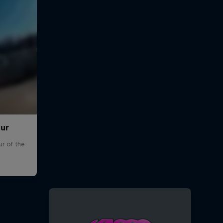
our
r of the