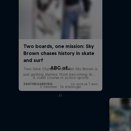
ABC of...
A crash course in action sports
2 сезони · 16 епизоди
F1