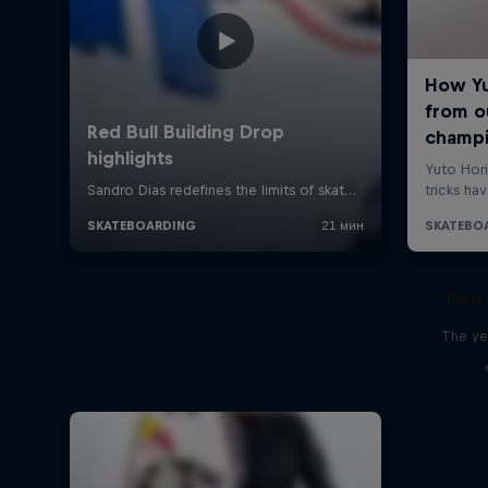
Red 
The ye