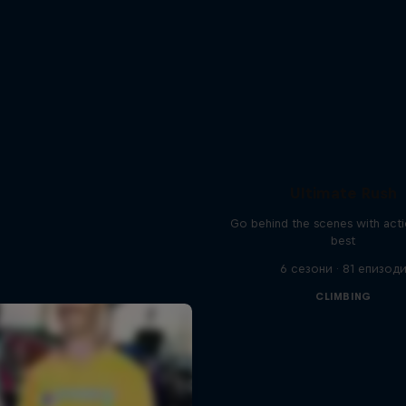
Ultimate Rush
Go behind the scenes with acti
best
6 сезони · 81 епизод
CLIMBING