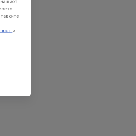
е нашиот
твоето
ставките
е
тност
и