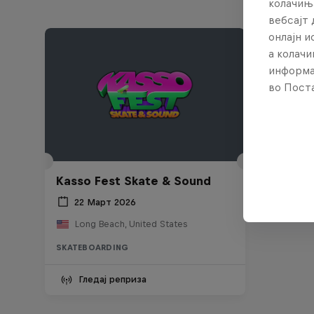
колачињ
вебсајт 
онлајн 
а колачи
информа
во Поста
Kasso Fest Skate & Sound
22 Март 2026
Long Beach, United States
SKATEBOARDING
Гледај реприза