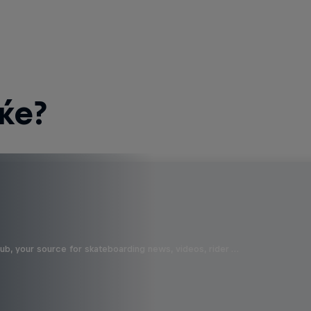
ќе?
b, your source for skateboarding news, videos, rider …