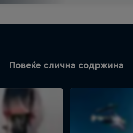
Повеќе слична содржина