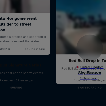
Red Bull Drop In T
Bull Signature Series
Red Bull skate team's demo tou
ar's best action sports events
world
9 сезони · 67 епизоди
1 сезона · 3 епизоди
SURFING
SKATEBOARDING