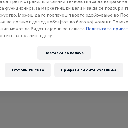
а од трети страни) или слични технологии за да направим
да функционира, за маркетиншки цели и за да се подобри 
искуство. Можеш да го повлечеш твоето одобрување во По
ња во долниот дел од вебсајтот во било кој момент. Повеќ
ции можат да бидат најдени во нашата
Политика за прива
вките за колачиња долу.
Поставки за колачe
Отфрли ги сите
Прифати ги сите колачиња