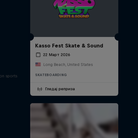
Kasso Fest Skate & Sound
22 Март 2026
Long Beach, United States
SKATEBOARDING
on sports
Гледај реприза
и