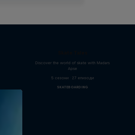
Skate Tales
Discover the world of skate with Madars
Apse
5 сезони · 27 епизоди
SKATEBOARDING