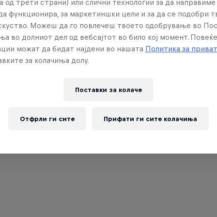
а од трети страни) или слични технологии за да направим
да функционира, за маркетиншки цели и за да се подобри 
искуство. Можеш да го повлечеш твоето одобрување во По
ња во долниот дел од вебсајтот во било кој момент. Повеќ
ции можат да бидат најдени во нашата
Политика за прива
вките за колачиња долу.
Поставки за колачe
Отфрли ги сите
Прифати ги сите колачиња