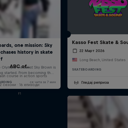
Kasso Fest Skate & So
22 Март 2026
Long Beach, United States
ABC of...
SKATEBOARDING
ash course in action sports
Гледај реприза
2 сезони · 16 епизоди
F1