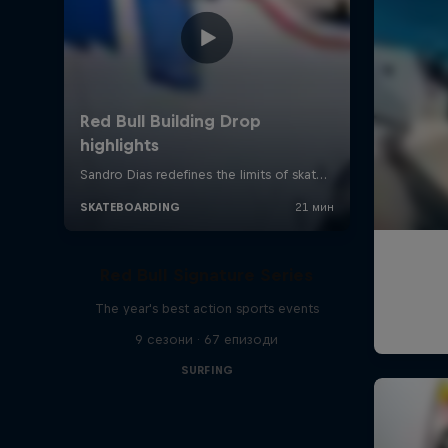
Red Bull Signature Series
The year's best action sports events
9 сезони · 67 епизоди
SURFING