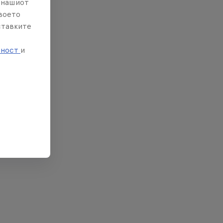
е нашиот
твоето
ставките
е
тност
и