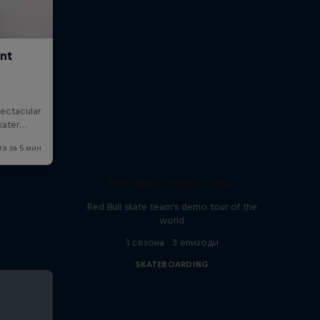
Red Bull Drop In Tour
Red Bull skate team's demo tour of the
world
1 сезона · 3 епизоди
SKATEBOARDING