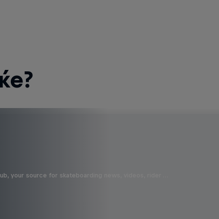
ќе?
b, your source for skateboarding news, videos, rider …