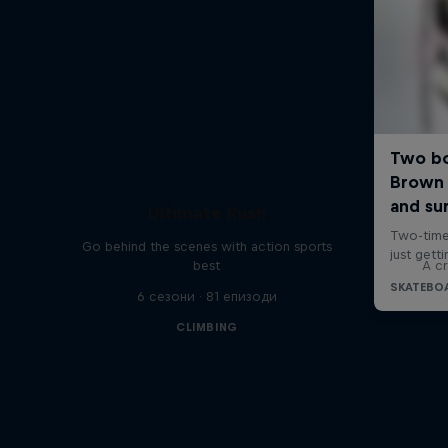
Ultimate Rush
Go behind the scenes with action sports
best
A cr
6 сезони · 81 епизоди
CLIMBING