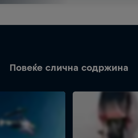
Повеќе слична содржина