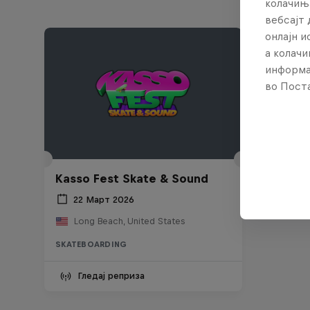
колачињ
вебсајт 
онлајн 
а колачи
информа
во Поста
Kasso Fest Skate & Sound
22 Март 2026
Long Beach, United States
SKATEBOARDING
Гледај реприза