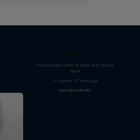
Skate Tales
Discover the world of skate with Madars
Apse
5 сезони · 27 епизоди
SKATEBOARDING