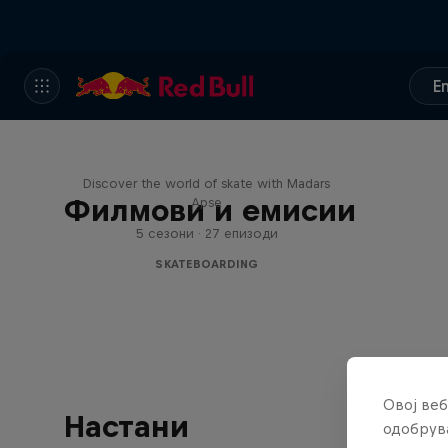
E
Skate Tales
Discover the world of skate with Madars
Филмови и емисии
Apse
5 сезони · 27 епизоди
SKATEBOARDING
Овој веб
Настани
одобрува