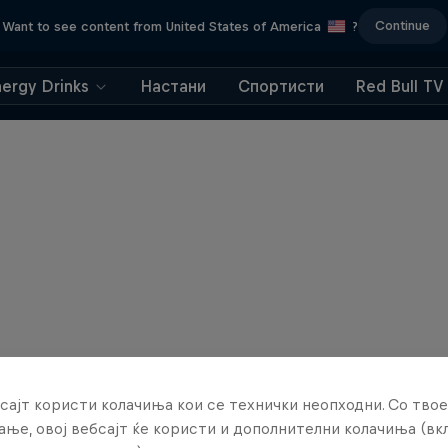
Continue
Want to see content from United States of America
?
nergy Drinks
Настани
Спортисти
Red Bull TV
сајт користи колачиња кои се технички неопходни. Со твое
ње, овој вебсајт ќе користи и дополнителни колачиња (вк