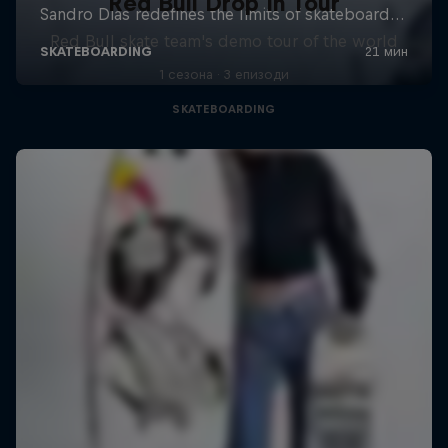
Red Bull Drop In Tour
Red Bull skate team's demo tour of the world
1 сезона · 3 епизоди
SKATEBOARDING