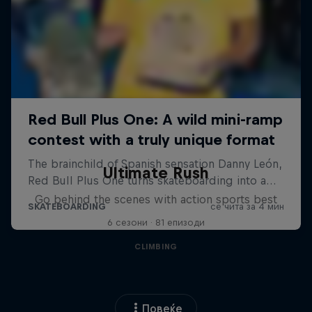
Ultimate Rush
Go behind the scenes with action sports best
6 сезони · 81 епизоди
CLIMBING
Повеќе