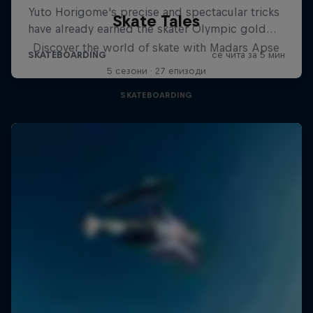
Skate Tales
Discover the world of skate with Madars Apse
5 сезони · 27 епизоди
SKATEBOARDING