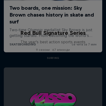
Red Bull Signature Series
The year's best action sports events
9 сезони · 67 епизоди
SURFING