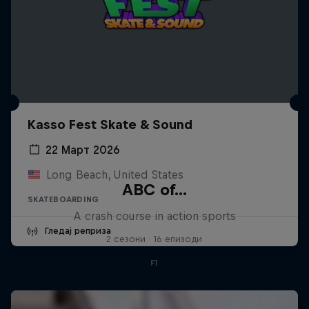
Kasso Fest Skate & Sound
22 Март 2026
Long Beach, United States
ABC of...
SKATEBOARDING
A crash course in action sports
Гледај реприза
2 сезони · 16 епизоди
F1