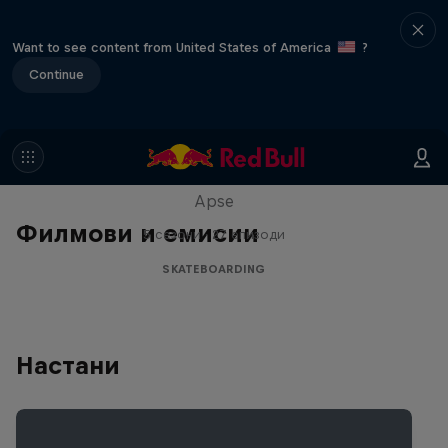
Want to see content from United States of America
?
Continue
Skate Tales
Discover the world of skate with Madars
Apse
Филмови и емисии
5 сезони · 27 епизоди
SKATEBOARDING
Настани