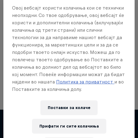
Овој вебсајт користи колачиња кои се технички
неопходни. Со твое одобрување, овој вебсајт ќе
користи и дополнителни колачиња (вклучувајќи
колачиња од трети страни) или слични
Сакаш повеќе?
технологии за да направиме нашиот вебсајт да
функционира, за маркетиншки цели и за да се
подобри твоето онлајн искуство. Можеш да го
повлечеш твоето одобрување во Поставките а
Skateboarding
колачиња во долниот дел од вебсајтот во било
Welcome to the Red Bull Skateboarding hub, your
кој момент. Повеќе информации можат да бидат
source for skateboarding news, videos, rider …
најдени во нашата
Политика за приватност
и во
Поставките за колачиња долу.
Поставки за колачe
Прифати ги сите колачиња
Повеќе слична содржина