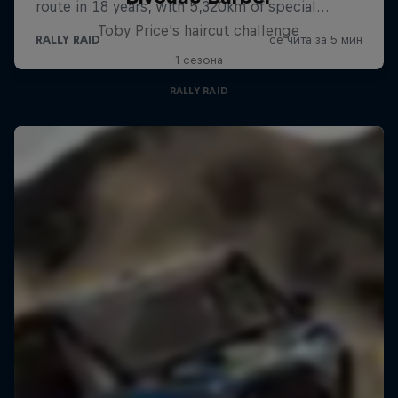
Toby Price's haircut challenge
1 сезона
RALLY RAID