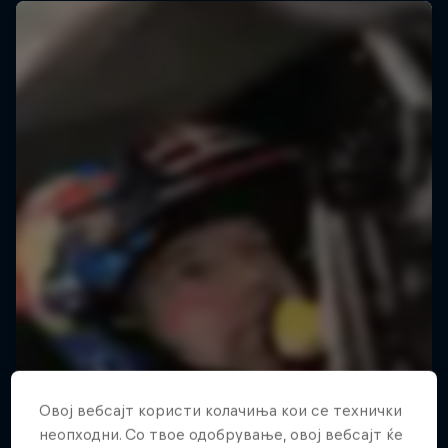
Овој вебсајт користи колачиња кои се технички
неопходни. Со твое одобрување, овој вебсајт ќе