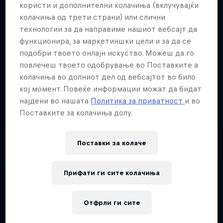
користи и дополнителни колачиња (вклучувајќи
колачиња од трети страни) или слични
технологии за да направиме нашиот вебсајт да
функционира, за маркетиншки цели и за да се
подобри твоето онлајн искуство. Можеш да го
повлечеш твоето одобрување во Поставките а
Journey to Dakar
колачиња во долниот дел од вебсајтот во било
кој момент. Повеќе информации можат да бидат
Follow Ford Performance on their journey to the
најдени во нашата
Политика за приватност
и во
Dakar Rally 2025
Поставките за колачиња долу.
1 сезона · 4 епизоди
RALLY RAID
Поставки за колачe
Прифати ги сите колачиња
Отфрли ги сите