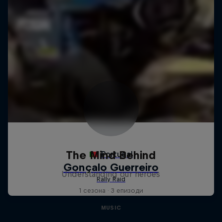
The Mind Behind
Understanding our heroes
1 сезона · 3 епизоди
MUSIC