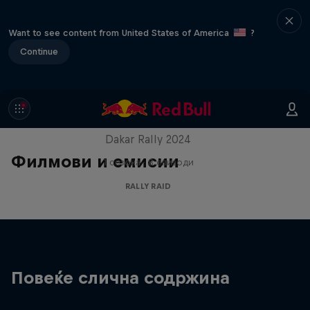
Want to see content from United States of America
?
Continue
Dakar: In the Dust
Dakar Rally 2024
Филмови и емисии
1 сезона · 8 епизоди
RALLY RAID
Повеќе слична содржина