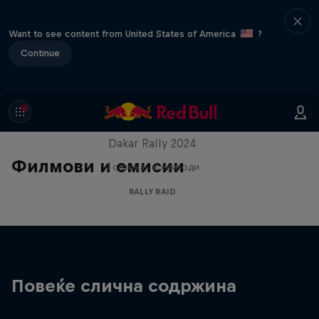
Want to see content from United States of America
?
Continue
Dakar: In the Dust
Dakar Rally 2024
Филмови и емисии
1 сезона · 8 епизоди
RALLY RAID
Повеќе слична содржина