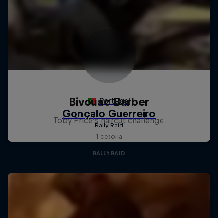
Bivouac Barber
Toby Price's haircut challenge
1 сезона
RALLY RAID