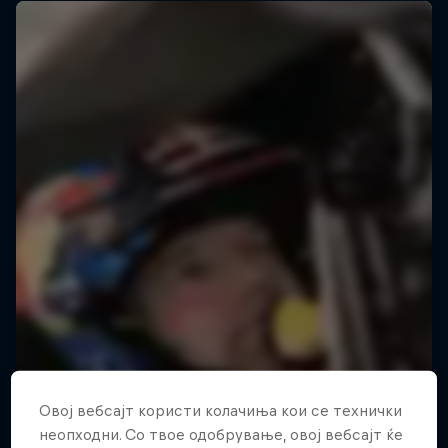
Овој вебсајт користи колачиња кои се технички
неопходни. Со твое одобрување, овој вебсајт ќе