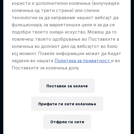
користи и дополнителни колачиња (вклучувајќи
колачиња од трети страни) или слични
технологии за да направиме нашиот вебсајт да
функционира, за маркетиншки цели и за да се
подобри твоето онлајн искуство. Можеш да го
повлечеш твоето одобрување во Поставките а
Journey to Dakar
колачиња во долниот дел од вебсајтот во било
кој момент. Повеќе информации можат да бидат
Follow Ford Performance on their journey to the
најдени во нашата
Политика за приватност
и во
Dakar Rally 2025
Поставките за колачиња долу.
1 сезона · 4 епизоди
RALLY RAID
Поставки за колачe
Прифати ги сите колачиња
Отфрли ги сите