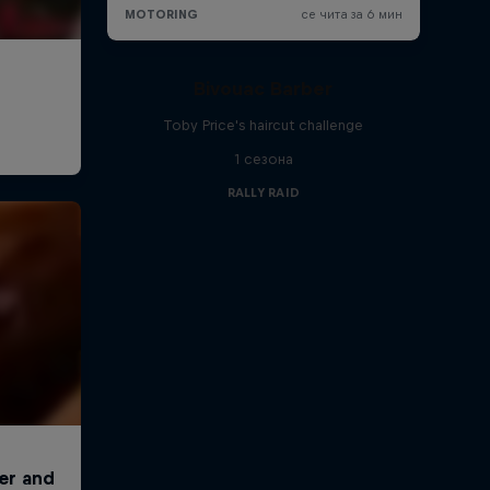
Bivouac Barber
Toby Price's haircut challenge
1 сезона
RALLY RAID