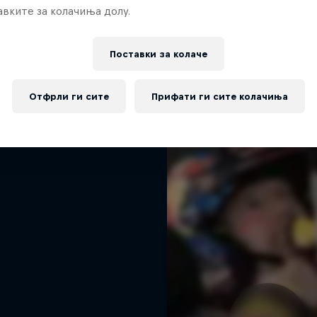
вките за колачиња долу.
rd Performance on their journey
Повеќе слична содржина
to the Dakar Rally 2025
1 сезона · 4 епизоди
Поставки за колачe
RALLY RAID
Отфрли ги сите
Прифати ги сите колачиња