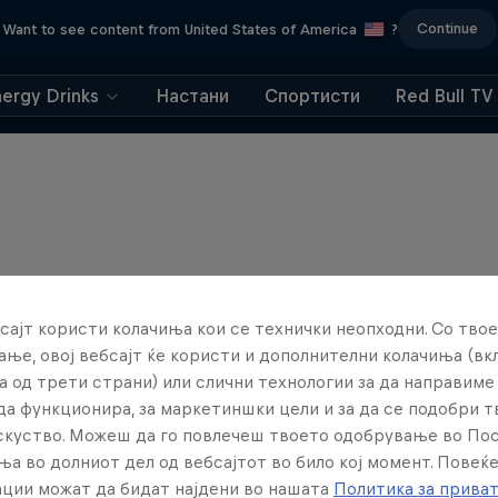
Continue
Want to see content from United States of America
?
nergy Drinks
Настани
Спортисти
Red Bull TV
сајт користи колачиња кои се технички неопходни. Со твое
ње, овој вебсајт ќе користи и дополнителни колачиња (вк
а од трети страни) или слични технологии за да направим
да функционира, за маркетиншки цели и за да се подобри 
искуство. Можеш да го повлечеш твоето одобрување во По
ња во долниот дел од вебсајтот во било кој момент. Повеќ
Journey to Dakar
ции можат да бидат најдени во нашата
Политика за прива