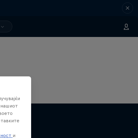
лучувајќи
е нашиот
твоето
ставките
е
тност
и