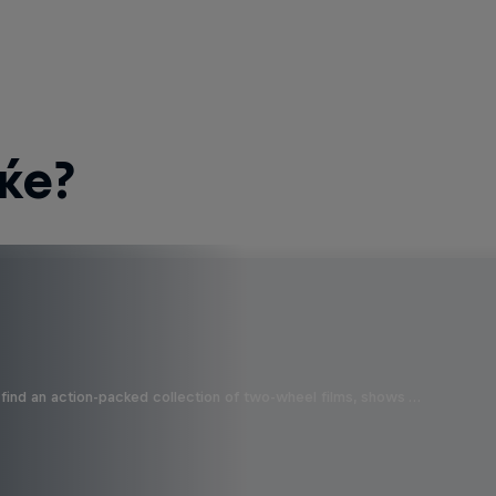
ќе?
find an action-packed collection of two-wheel films, shows …