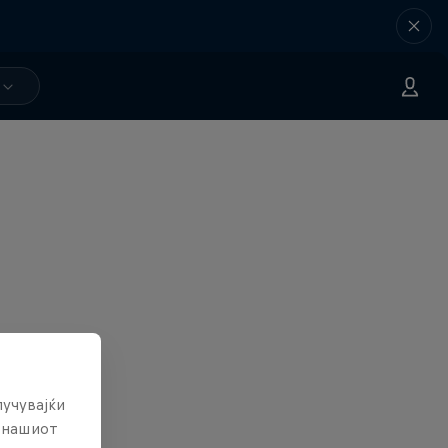
лучувајќи
е нашиот