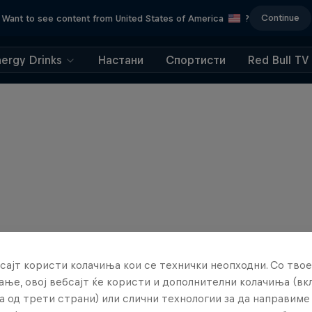
Continue
Want to see content from United States of America
?
nergy Drinks
Настани
Спортисти
Red Bull TV
сајт користи колачиња кои се технички неопходни. Со твое
ње, овој вебсајт ќе користи и дополнителни колачиња (вк
а од трети страни) или слични технологии за да направим