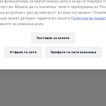
да функционира, за маркетиншки цели и за да се подобри 
искуство. Можеш да го повлечеш твоето одобрување во По
ња во долниот дел од вебсајтот во било кој момент. Повеќ
ции можат да бидат најдени во нашата
Политика за прива
вките за колачиња долу.
Поставки за колачe
Отфрли ги сите
Прифати ги сите колачиња