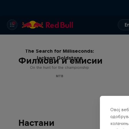
E
The Search for Milliseconds:
Jackson Goldstone
Филмови и емисии
On the hunt for the championship
MTB
Овој веб
одобрува
Настани
колачињ