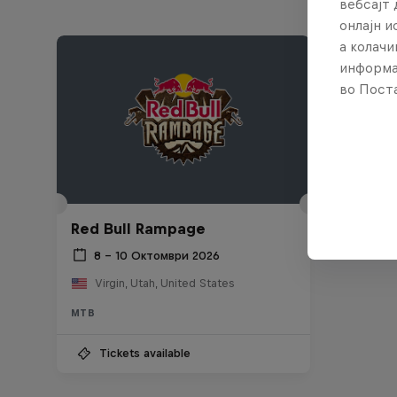
вебсајт 
онлајн 
а колачи
информа
во Поста
Red Bull Rampage
8 – 10 Октомври 2026
Virgin, Utah, United States
MTB
Tickets available