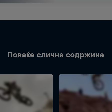
Повеќе слична содржина