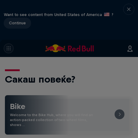
Want to see content from United States of America
?
Continue
Сакаш повеќе?
Bike
Welcome to the Bike Hub, where you will find an
action-packed collection of two-wheel films,
shows …