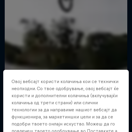
Овој вебсајт користи колачиња кои се технички
неопходни. Со твое одобрување, овој вебсајт ќе
користи и дополнителни колачиња (вклучувајќи
колачиња од трети страни) или слични
технологии за да направиме нашиот вебсајт да
функционира, за маркетиншки цели и за да се
подобри твоето онлајн искуство. Можеш да го
повлечеш твоето одобрување во Поставките а