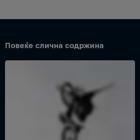
Повеќе слична содржина