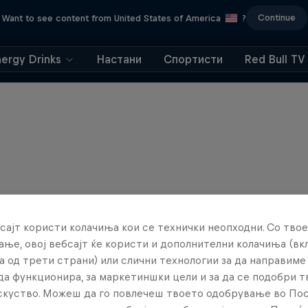
Continue
Want to see content from United States of America
?
nergy Drinks
Настани
Спортисти
Red Bull TV
сајт користи колачиња кои се технички неопходни. Со твое
ње, овој вебсајт ќе користи и дополнителни колачиња (вк
а од трети страни) или слични технологии за да направим
да функционира, за маркетиншки цели и за да се подобри 
искуство. Можеш да го повлечеш твоето одобрување во По