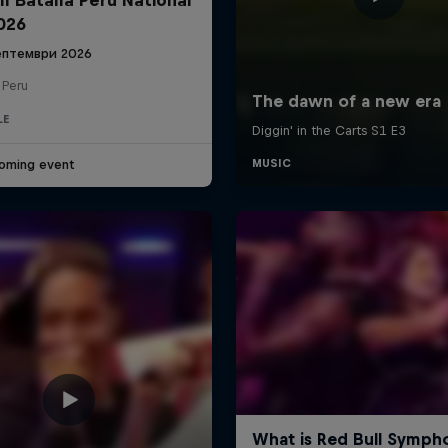
2026
ептември 2026
 Peru
LE
oming event