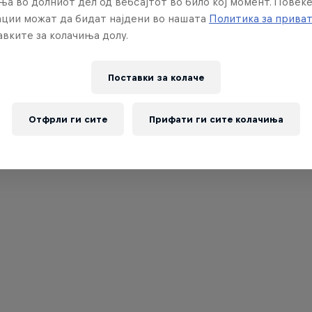
ња во долниот дел од вебсајтот во било кој момент. Повеќ
ции можат да бидат најдени во нашата
Политика за прива
вките за колачиња долу.
Поставки за колачe
Отфрли ги сите
Прифати ги сите колачиња