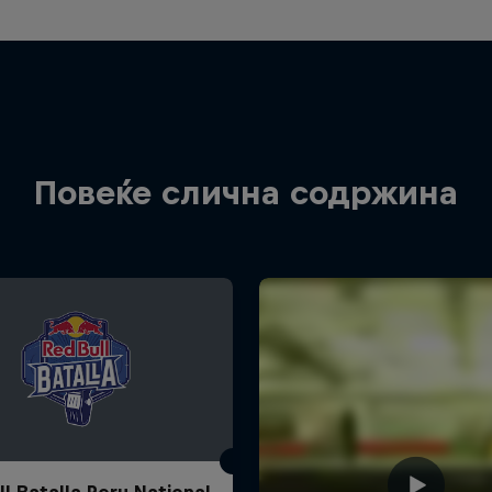
Повеќе слична содржина
ll Batalla Peru National