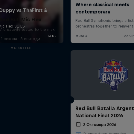
Red Bull Mic Flex
' creativity tested to the max
1 сезона · 8 епизоди
MC BATTLE
Red Bull Batalla Argent
National Final 2026
2 Октомври 2026
Buenos Aires, Argentina