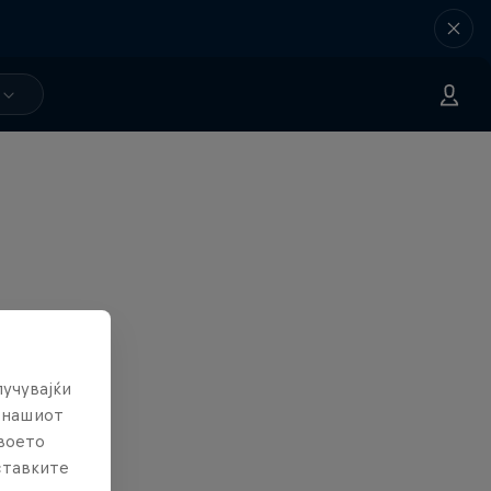
лучувајќи
е нашиот
твоето
ставките