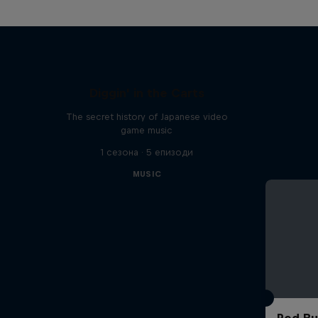
Diggin' in the Carts
The secret history of Japanese video
game music
1 сезона · 5 епизоди
MUSIC
Red Bu