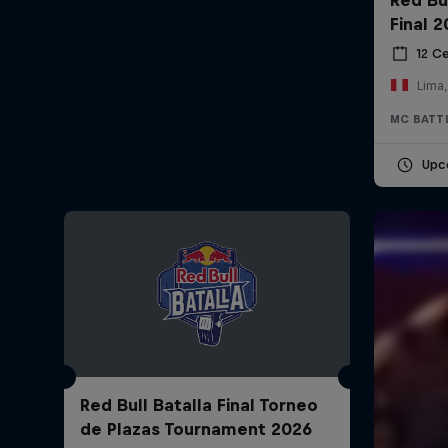
Final 
12 С
Lima,
MC BATT
Upc
Red Bull Batalla Final Torneo
de Plazas Tournament 2026