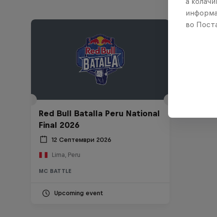
а колачи
информа
во Поста
Red Bull Batalla Peru National
Final 2026
12 Септември 2026
Lima, Peru
MC BATTLE
Upcoming event