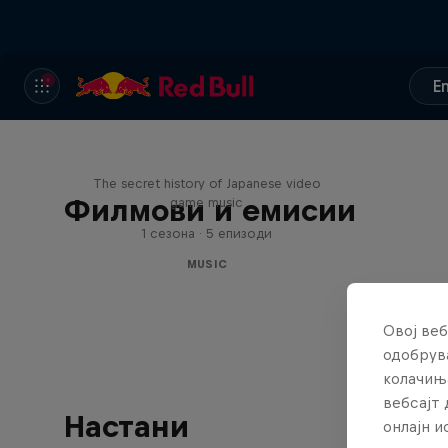
E
Diggin' in the Carts
The secret history of Japanese video
Филмови и емисии
game music
1 сезона · 5 епизоди
MUSIC
Овој веб
одобрува
колачињ
вебсајт 
Настани
онлајн 