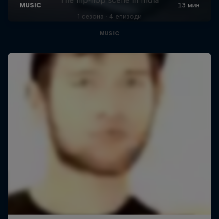
1 сезона · 4 епизоди
MUSIC