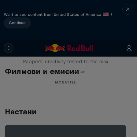
Want to see content from United States of America
?
Continue
Red Bull Mic Flex
Rappers' creativity tested to the max
Филмови и емисии
1 сезона · 8 епизоди
MC BATTLE
Настани