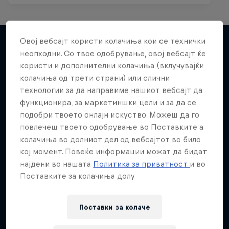
Red Bull Spotlight
Овој вебсајт користи колачиња кои се технички
The hunt for India’s next rap star
неопходни. Со твое одобрување, овој вебсајт ќе
Повеќе слична содржина
користи и дополнителни колачиња (вклучувајќи
1 сезона · 6 епизоди
колачиња од трети страни) или слични
MUSIC
технологии за да направиме нашиот вебсајт да
функционира, за маркетиншки цели и за да се
подобри твоето онлајн искуство. Можеш да го
повлечеш твоето одобрување во Поставките а
колачиња во долниот дел од вебсајтот во било
кој момент. Повеќе информации можат да бидат
најдени во нашата
Политика за приватност
и во
Поставките за колачиња долу.
Поставки за колачe