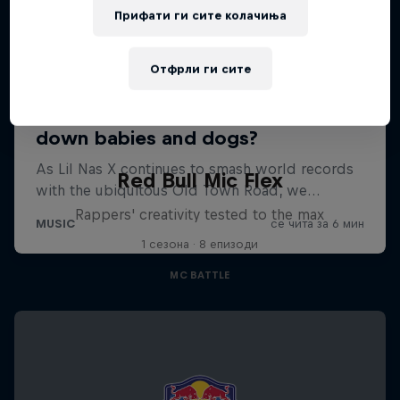
Прифати ги сите колачиња
Отфрли ги сите
Red Bull Mic Flex
Rappers' creativity tested to the max
1 сезона · 8 епизоди
MC BATTLE