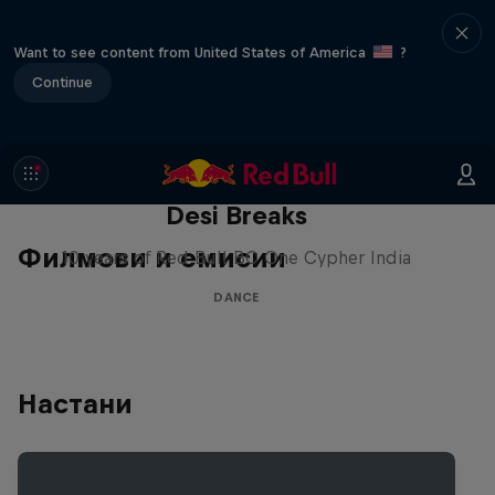
Want to see content from United States of America
?
Continue
Desi Breaks
Филмови и емисии
10 years of Red Bull BC One Cypher India
DANCE
Настани