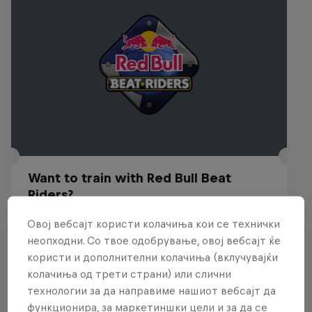
Want to train with Red Bull Beat
Riders?
29 – 30 Јули 2026
Овој вебсајт користи колачиња кои се технички
неопходни. Со твое одобрување, овој вебсајт ќе
Budapest, Hungary
користи и дополнителни колачиња (вклучувајќи
BREAKING
колачиња од трети страни) или слични
технологии за да направиме нашиот вебсајт да
Past event
функционира, за маркетиншки цели и за да се