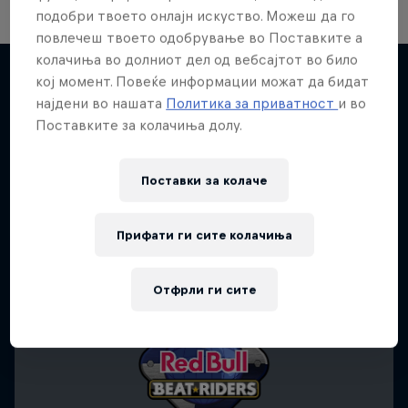
подобри твоето онлајн искуство. Можеш да го
повлечеш твоето одобрување во Поставките а
Take the Title
колачиња во долниот дел од вебсајтот во било
кој момент. Повеќе информации можат да бидат
Red Bull Dance Your Style
најдени во нашата
Политика за приватност
и во
Desi Breaks
Повеќе слична содржина
Поставките за колачиња долу.
1 сезона · 4 епизоди
10 years of Red Bull BC One Cypher India
DANCE
Поставки за колачe
DANCE
Прифати ги сите колачиња
Отфрли ги сите