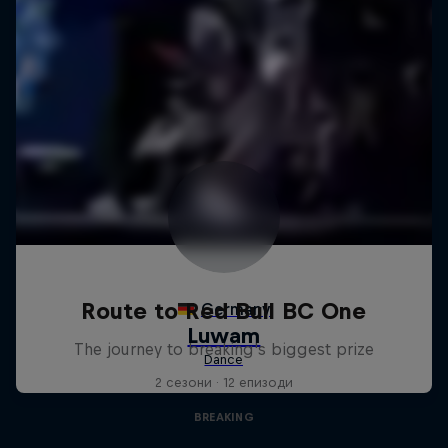
Route to Red Bull BC One
The journey to breaking's biggest prize
2 сезони · 12 епизоди
BREAKING