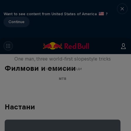
Want to see content from United States of America
?
Continue
Design and Conquer with Matt
Jones
One man, three world-first slopestyle tricks
Филмови и емисии
1 сезона · 4 епизоди
MTB
Настани