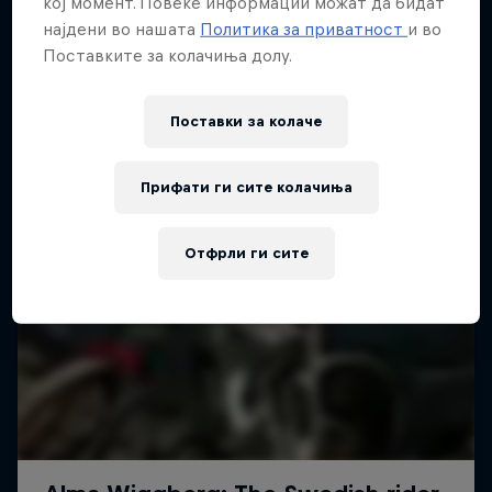
кој момент. Повеќе информации можат да бидат
Повеќе слична содржина
1 сезона · 4 епизоди
најдени во нашата
Политика за приватност
и во
Поставките за колачиња долу.
MTB
Поставки за колачe
Прифати ги сите колачиња
Отфрли ги сите