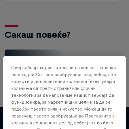
Сакаш повеќе?
Bike
Овој вебсајт користи колачиња кои се технички
Welcome to the Bike Hub, where you will find an
action-packed collection of two-wheel films,
неопходни. Со твое одобрување, овој вебсајт ќе
shows …
користи и дополнителни колачиња (вклучувајќи
колачиња од трети страни) или слични
технологии за да направиме нашиот вебсајт да
функционира, за маркетиншки цели и за да се
Design and Conquer with Matt
подобри твоето онлајн искуство. Можеш да го
Jones
повлечеш твоето одобрување во Поставките а
колачиња во долниот дел од вебсајтот во било
One man, three world-first slopestyle tricks