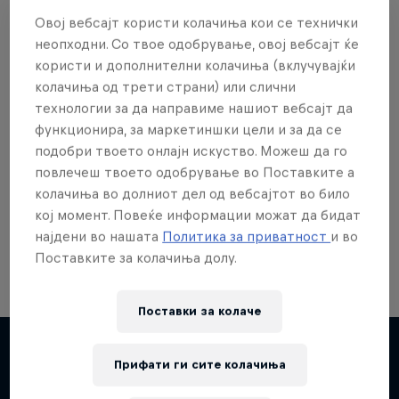
Овој вебсајт користи колачиња кои се технички
неопходни. Со твое одобрување, овој вебсајт ќе
користи и дополнителни колачиња (вклучувајќи
колачиња од трети страни) или слични
Сакаш повеќе?
технологии за да направиме нашиот вебсајт да
функционира, за маркетиншки цели и за да се
подобри твоето онлајн искуство. Можеш да го
повлечеш твоето одобрување во Поставките а
Skateboarding
колачиња во долниот дел од вебсајтот во било
Welcome to the Red Bull Skateboarding hub, your
кој момент. Повеќе информации можат да бидат
source for skateboarding news, videos, rider …
најдени во нашата
Политика за приватност
и во
Поставките за колачиња долу.
Поставки за колачe
Skate Tales
Прифати ги сите колачиња
Discover the world of skate with Madars Apse
Повеќе слична содржина
5 сезони · 27 епизоди