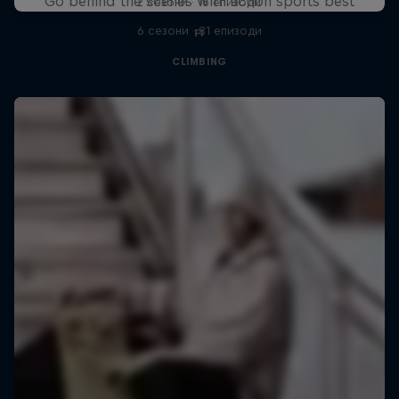
Go behind the scenes with action sports best
2 сезони · 16 епизоди
6 сезони · 81 епизоди
F1
CLIMBING