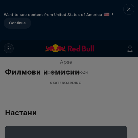
Want to see content from United States of America
?
Continue
Skate Tales
Discover the world of skate with Madars
Apse
Филмови и емисии
5 сезони · 27 епизоди
SKATEBOARDING
Настани