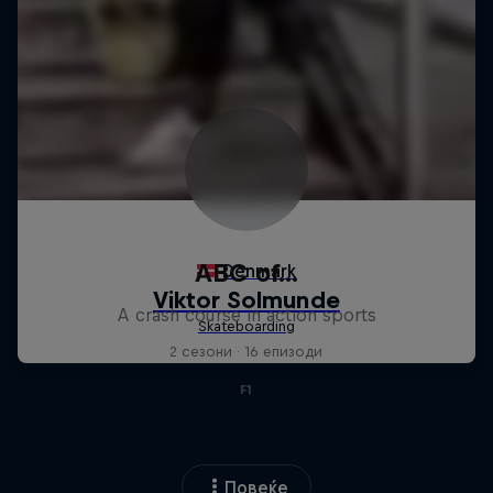
ABC of...
A crash course in action sports
2 сезони · 16 епизоди
F1
Повеќе