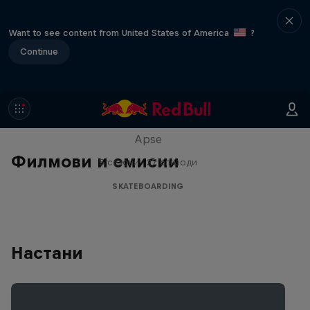
Want to see content from United States of America
?
Continue
Skate Tales
Discover the world of skate with Madars
Apse
Филмови и емисии
5 сезони · 27 епизоди
SKATEBOARDING
Настани