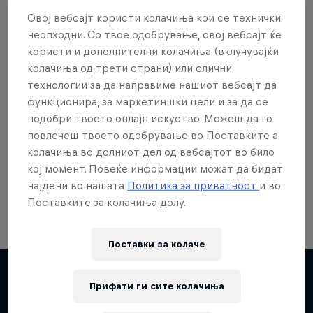
Овој вебсајт користи колачиња кои се технички
неопходни. Со твое одобрување, овој вебсајт ќе
користи и дополнителни колачиња (вклучувајќи
колачиња од трети страни) или слични
Сакаш повеќе?
технологии за да направиме нашиот вебсајт да
функционира, за маркетиншки цели и за да се
подобри твоето онлајн искуство. Можеш да го
повлечеш твоето одобрување во Поставките а
Skateboarding
колачиња во долниот дел од вебсајтот во било
Welcome to the Red Bull Skateboarding hub, your
кој момент. Повеќе информации можат да бидат
source for skateboarding news, videos, rider …
најдени во нашата
Политика за приватност
и во
Поставките за колачиња долу.
Поставки за колачe
Skate Tales
Прифати ги сите колачиња
Discover the world of skate with Madars Apse
Повеќе слична содржина
5 сезони · 27 епизоди