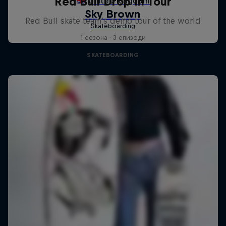
Red Bull Drop In Tour
Red Bull skate team's demo tour of the world
1 сезона · 3 епизоди
SKATEBOARDING