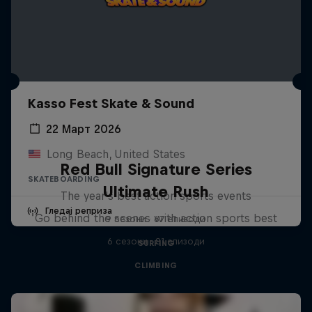
Kasso Fest Skate & Sound
22 Март 2026
Long Beach, United States
Red Bull Signature Series
SKATEBOARDING
Ultimate Rush
The year's best action sports events
Гледај реприза
Go behind the scenes with action sports best
9 сезони · 67 епизоди
6 сезони · 81 епизоди
SURFING
CLIMBING