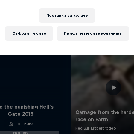
Повеќе слична содржина
Поставки за колачe
Отфрли ги сите
Прифати ги сите колачиња
e the punishing Hell’s
Gate 2015
10 Слики
ENDURO