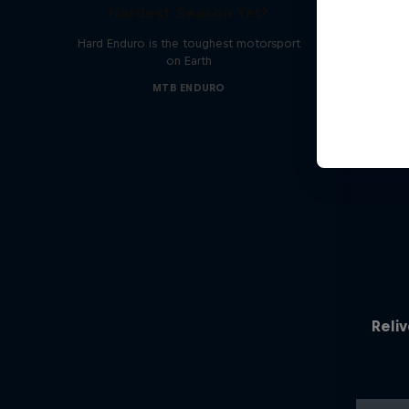
Hardest Season Yet?
Hard Enduro is the toughest motorsport
on Earth
MTB ENDURO
Reliv