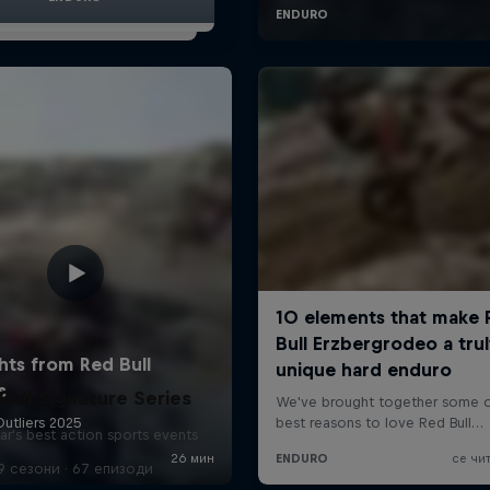
Bull Signature Series
ar's best action sports events
9 сезони · 67 епизоди