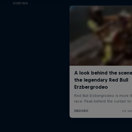
SURFING