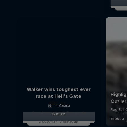
Walker wins toughest ever
race at Hell’s Gate
ABC of...
Red 
4 Слики
A crash course in action sports
The ye
ENDURO
2 сезони · 16 епизоди