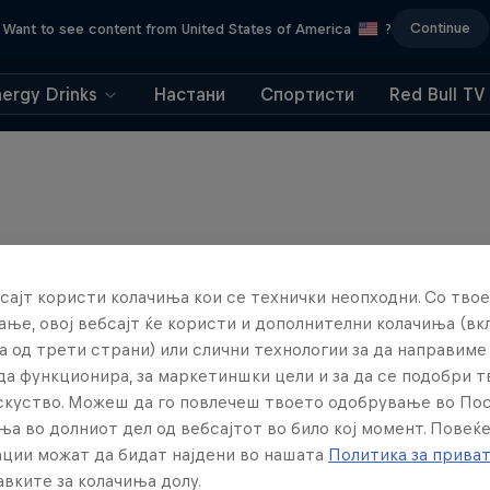
Continue
Want to see content from United States of America
?
nergy Drinks
Настани
Спортисти
Red Bull TV
сајт користи колачиња кои се технички неопходни. Со твое
ње, овој вебсајт ќе користи и дополнителни колачиња (вк
а од трети страни) или слични технологии за да направим
да функционира, за маркетиншки цели и за да се подобри 
искуство. Можеш да го повлечеш твоето одобрување во По
ња во долниот дел од вебсајтот во било кој момент. Повеќ
ции можат да бидат најдени во нашата
Политика за прива
вките за колачиња долу.