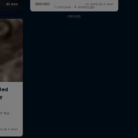
1 сезона · 4 епизоди
SKIING