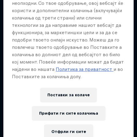
неопходни. Со твое одобрување, овој вебсајт ќе
SAILING
Jimmy Spithill's SailGP journey
користи и дополнителни колачиња (вклучувајќи
колачиња од трети страни) или слични
1 сезона · 3 епизоди
технологии за да направиме нашиот вебсајт да
SAILING
функционира, за маркетиншки цели и за да се
подобри твоето онлајн искуство. Можеш да го
повлечеш твоето одобрување во Поставките а
колачиња во долниот дел од вебсајтот во било
кој момент. Повеќе информации можат да бидат
најдени во нашата
Политика за приватност
и во
Поставките за колачиња долу.
Поставки за колачe
Прифати ги сите колачиња
Отфрли ги сите