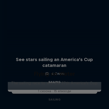
See stars sailing an America’s Cup
catamaran
Flying on Water
4 Слики
SAILING
The sailing race to win the 37th America's Cup
1 сезона · 15 епизоди
SAILING