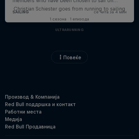
Christian Schiester goes from running to sailing
1 сезона · 1 епизода
ULTRARUNNING
Повеќе