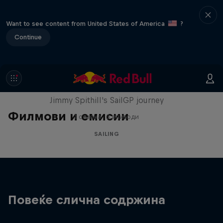
Want to see content from United States of America
?
Continue
Uncharted
Jimmy Spithill's SailGP journey
Филмови и емисии
1 сезона · 3 епизоди
SAILING
Повеќе слична содржина