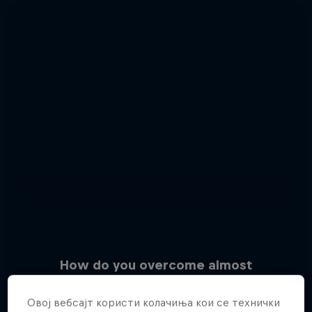
How do you overcome almost
impossible odds?
Овој вебсајт користи колачиња кои се технички
Uncharted
3 Слики