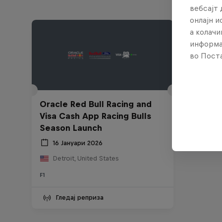
вебсајт 
онлајн 
а колачи
информа
во Поста
Oracle Red Bull Racing and
Visa Cash App Racing Bulls
Season Launch
16 Јануари 2026
Detroit, United States
F1
Гледај реприза