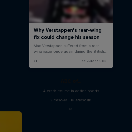
ABC of...
A crash course in action sports
2 сезони · 16 епизоди
F1