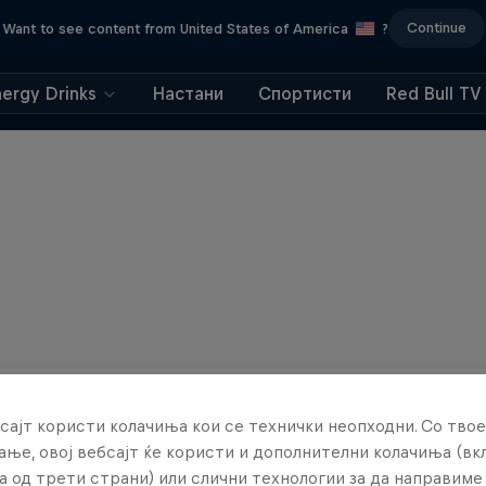
Continue
Want to see content from United States of America
?
nergy Drinks
Настани
Спортисти
Red Bull TV
сајт користи колачиња кои се технички неопходни. Со твое
ње, овој вебсајт ќе користи и дополнителни колачиња (вк
а од трети страни) или слични технологии за да направим