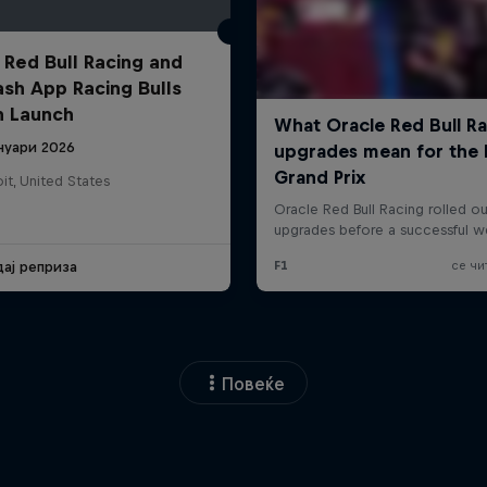
 Red Bull Racing and
ash App Racing Bulls
n Launch
ануари 2026
it, United States
дај реприза
Повеќе