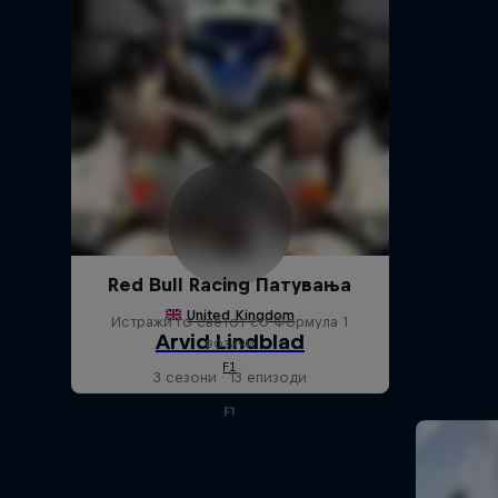
Red Bull Racing Патувања
Истражи го светот со Формула 1
возачи
3 сезони · 13 епизоди
F1