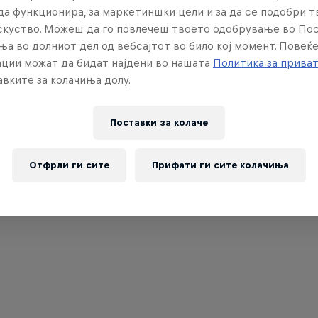
да функционира, за маркетиншки цели и за да се подобри 
искуство. Можеш да го повлечеш твоето одобрување во По
ња во долниот дел од вебсајтот во било кој момент. Повеќ
ции можат да бидат најдени во нашата
Политика за прива
вките за колачиња долу.
Поставки за колачe
Отфрли ги сите
Прифати ги сите колачиња