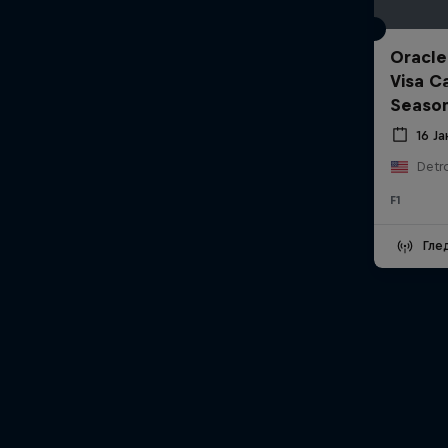
Oracle
Visa C
Seaso
16 Ј
Detro
F1
Гле