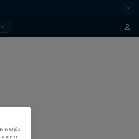
лучувајќи
е нашиот