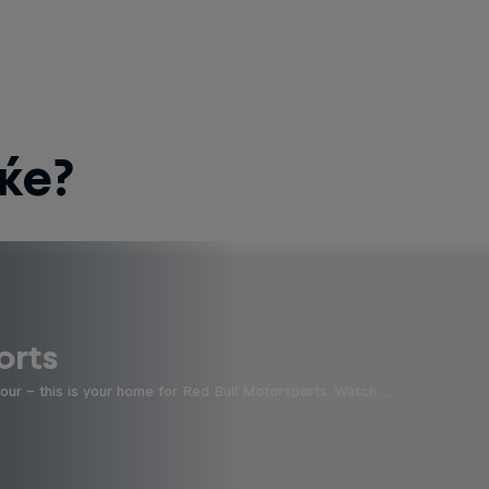
ќе?
orts
four - this is your home for Red Bull Motorsports. Watch …