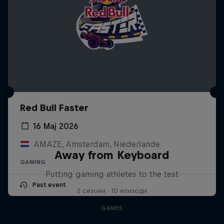
Red Bull Faster
16 Мај 2026
AMAZE, Amsterdam, Niederlande
Away from Keyboard
GAMING
Putting gaming athletes to the test
Past event
2 сезони · 10 епизоди
GAMES