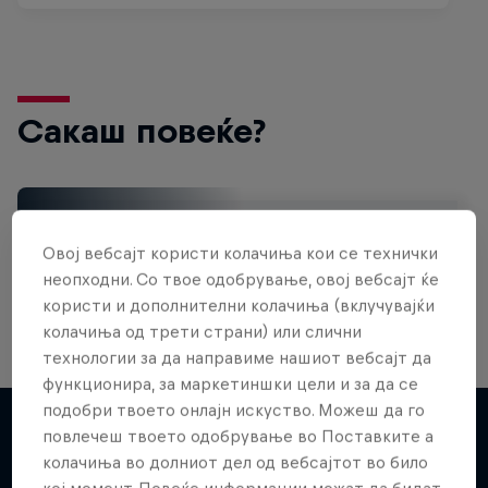
Сакаш повеќе?
Gaming
Овој вебсајт користи колачиња кои се технички
Level up with the latest games and esports news,
reviews and films. Learn tips on how to improve …
неопходни. Со твое одобрување, овој вебсајт ќе
користи и дополнителни колачиња (вклучувајќи
колачиња од трети страни) или слични
технологии за да направиме нашиот вебсајт да
функционира, за маркетиншки цели и за да се
подобри твоето онлајн искуство. Можеш да го
повлечеш твоето одобрување во Поставките а
колачиња во долниот дел од вебсајтот во било
Повеќе слична содржина
кој момент. Повеќе информации можат да бидат