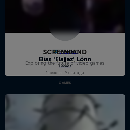
SCREENLAND
Exploring the future of video games
1 сезона · 9 епизоди
GAMES