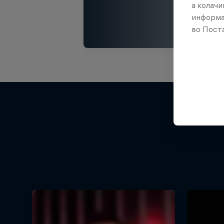
а колачи
информа
во Поста