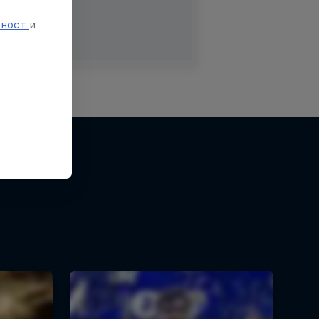
е
тност
и