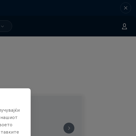
лучувајќи
е нашиот
твоето
ставките