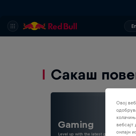
E
Сакаш пове
Овој веб
одобрува
колачињ
Gaming
вебсајт 
онлајн 
Level up with the latest games and espor