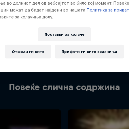
ња во долниот дел од вебсајтот во било кој момент. Повеќ
ции можат да бидат најдени во нашата
Политика за прива
вките за колачиња долу.
Поставки за колачe
Отфрли ги сите
Прифати ги сите колачиња
Повеќе слична содржина