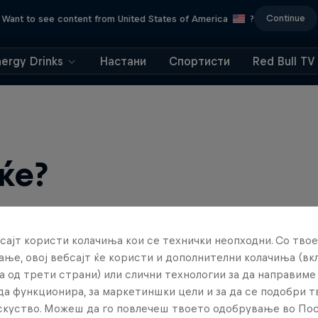
Continue
Want to see content from United States of America
?
nergy Drinks
Настани
Спортисти
Red Bull TV
ќе?
сајт користи колачиња кои се технички неопходни. Со твое
ње, овој вебсајт ќе користи и дополнителни колачиња (вк
а од трети страни) или слични технологии за да направим
да функционира, за маркетиншки цели и за да се подобри 
искуство. Можеш да го повлечеш твоето одобрување во По
ts news, reviews and films. Learn tips on how to improve …