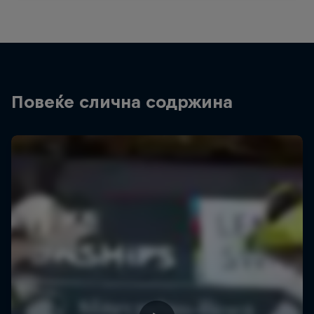
Повеќе слична содржина