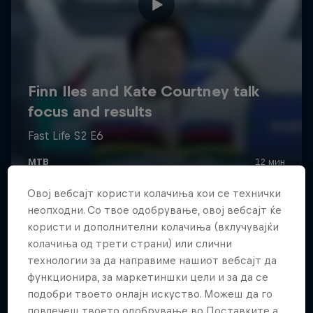
Овој вебсајт користи колачиња кои се технички
неопходни. Со твое одобрување, овој вебсајт ќе
користи и дополнителни колачиња (вклучувајќи
колачиња од трети страни) или слични
технологии за да направиме нашиот вебсајт да
функционира, за маркетиншки цели и за да се
подобри твоето онлајн искуство. Можеш да го
повлечеш твоето одобрување во Поставките а