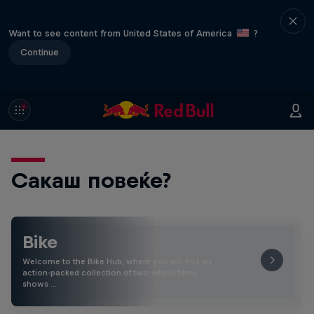
Want to see content from United States of America
?
Continue
Сакаш повеќе?
Bike
Welcome to the Bike Hub, where you will find an
action-packed collection of two-wheel films,
shows …