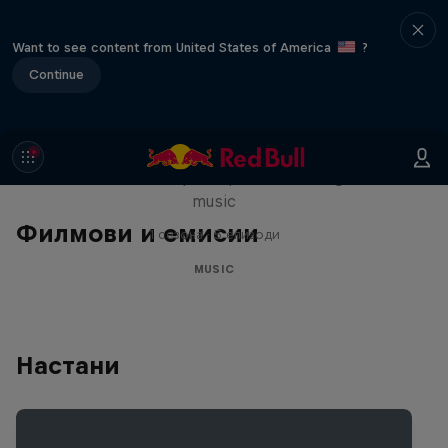
Want to see content from United States of America
?
Continue
Diggin' in the Carts
The secret history of Japanese video game
music
Филмови и емисии
1 сезона · 5 епизоди
MUSIC
Настани