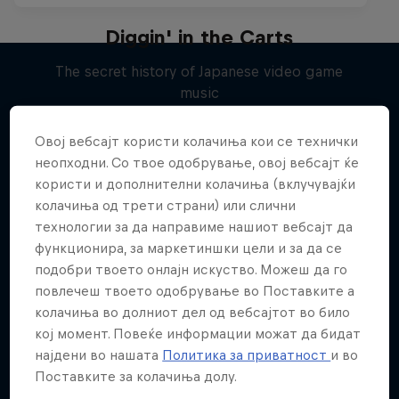
Diggin' in the Carts
The secret history of Japanese video game
music
Повеќе слична содржина
1 сезона · 5 епизоди
Овој вебсајт користи колачиња кои се технички
MUSIC
неопходни. Со твое одобрување, овој вебсајт ќе
користи и дополнителни колачиња (вклучувајќи
колачиња од трети страни) или слични
технологии за да направиме нашиот вебсајт да
функционира, за маркетиншки цели и за да се
подобри твоето онлајн искуство. Можеш да го
повлечеш твоето одобрување во Поставките а
колачиња во долниот дел од вебсајтот во било
кој момент. Повеќе информации можат да бидат
најдени во нашата
Политика за приватност
и во
Поставките за колачиња долу.