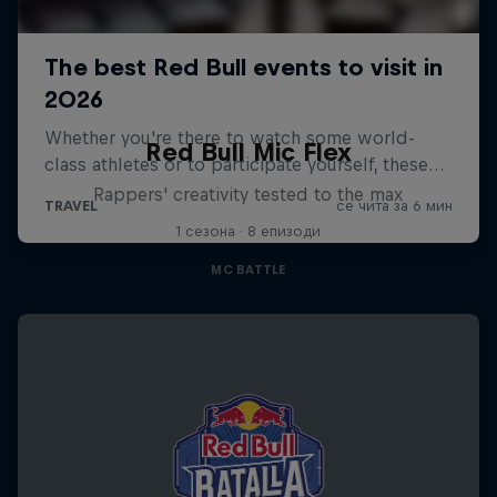
Red Bull Mic Flex
Rappers' creativity tested to the max
1 сезона · 8 епизоди
MC BATTLE