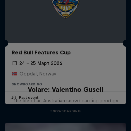
Red Bull Features Cup
24 – 25 Март 2026
Oppdal, Norway
SNOWBOARDING
Volare: Valentino Guseli
Past event
The life of an Australian snowboarding prodigy
SNOWBOARDING