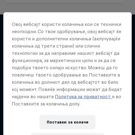
Овој вебсајт користи колачиња кои се технички
неопходни. Со твое одобрување, овој вебсајт ќе
Повеќе слична содржина
користи и дополнителни колачиња (вклучувајќи
колачиња од трети страни) или слични
технологии за да направиме нашиот вебсајт да
функционира, за маркетиншки цели и за да се
подобри твоето онлајн искуство. Можеш да го
повлечеш твоето одобрување во Поставките а
колачиња во долниот дел од вебсајтот во било
кој момент. Повеќе информации можат да бидат
најдени во нашата
Политика за приватност
и во
Поставките за колачиња долу.
Поставки за колачe