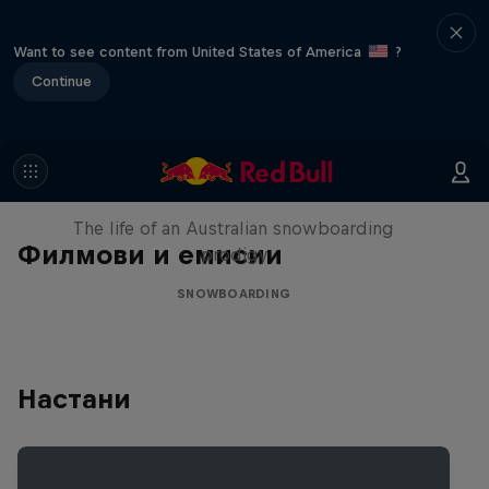
Want to see content from United States of America
?
Continue
Volare: Valentino Guseli
The life of an Australian snowboarding
Филмови и емисии
prodigy
SNOWBOARDING
Настани