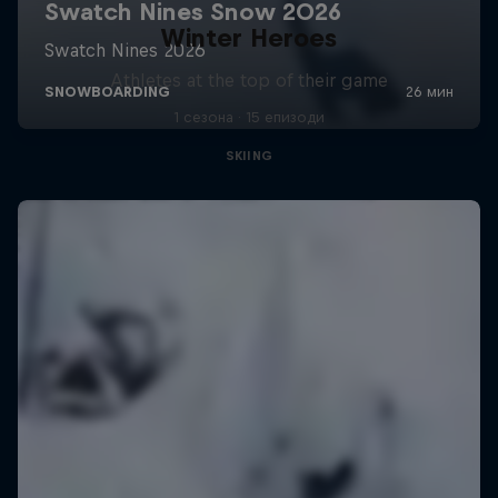
Winter Heroes
Athletes at the top of their game
1 сезона · 15 епизоди
SKIING